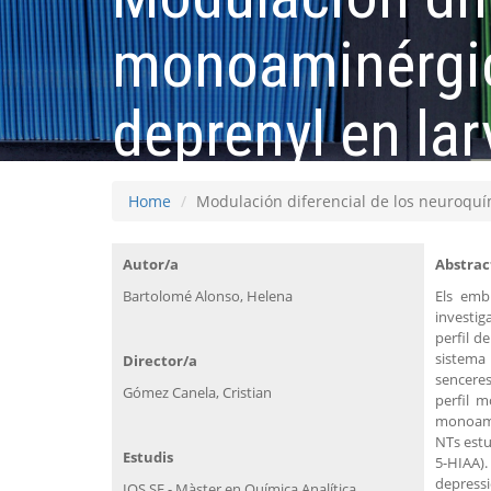
monoaminérgico
deprenyl en la
Home
Modulación diferencial de los neuroquí
Autor/a
Abstrac
Bartolomé Alonso, Helena
Els emb
investig
perfil d
sistema
Director/a
senceres
Gómez Canela, Cristian
perfil m
monoamin
NTs estu
Estudis
5-HIAA).
depressi
IQS SE - Màster en Química Analítica