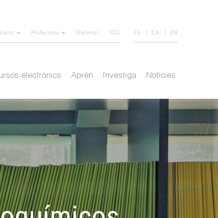
ES
CA
EN
diants
Professors
Webmail
IQS
rsos electrònics
Aprèn
Investiga
Notícies
uroquímicos