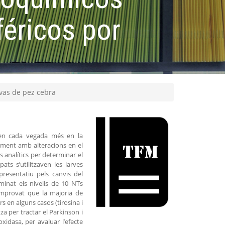
éricos por
vas de pez cebra
tzen cada vegada més en la
tament amb alteracions en el
 analítics per determinar el
s s’utilitzaven les larves
presentatiu pels canvis del
minat els nivells de 10 NTs
comprovat que la majoria de
s en alguns casos (tirosina i
za per tractar el Parkinson i
idasa, per avaluar l’efecte