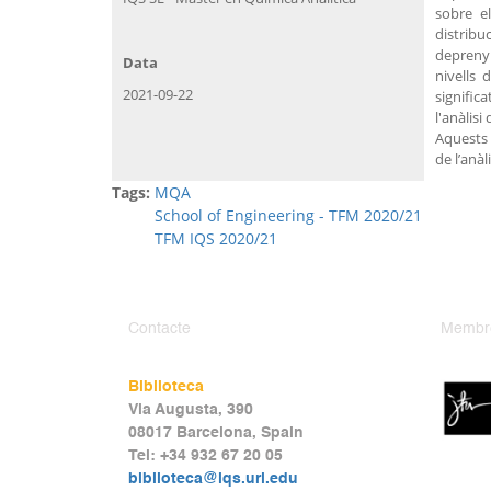
sobre e
distrib
deprenyl
Data
nivells
2021-09-22
signific
l'anàlisi
Aquests 
de l’anàl
Tags:
MQA
School of Engineering - TFM 2020/21
TFM IQS 2020/21
Contacte
Membr
Biblioteca
Via Augusta, 390
08017 Barcelona, Spain
Tel: +34 932 67 20 05
biblioteca@iqs.url.edu