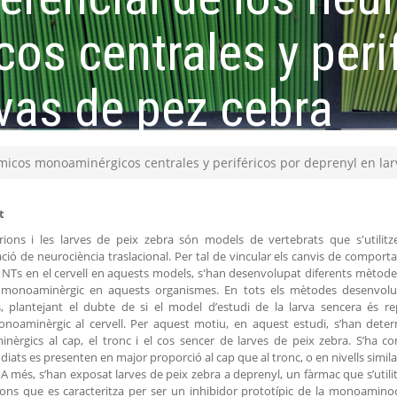
s centrales y perif
rvas de pez cebra
micos monoaminérgicos centrales y periféricos por deprenyl en lar
t
rions i les larves de peix zebra són models de vertebrats que s'utili
ació de neurociència traslacional. Per tal de vincular els canvis de compor
e NTs en el cervell en aquests models, s'han desenvolupat diferents mètodes
 monoaminèrgic en aquests organismes. En tots els mètodes desenvolupat
, plantejant el dubte de si el model d’estudi de la larva sencera és re
onoaminèrgic al cervell. Per aquest motiu, en aquest estudi, s’han deter
èrgics al cap, el tronc i el cos sencer de larves de peix zebra. S’ha 
diats es presenten en major proporció al cap que al tronc, o en nivells similar
 A més, s’han exposat larves de peix zebra a deprenyl, un fàrmac que s’utilit
ons que es caracteritza per ser un inhibidor prototípic de la monoaminoox