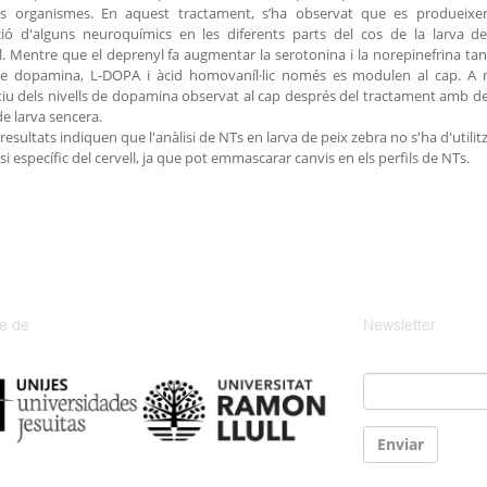
ls organismes. En aquest tractament, s’ha observat que es produeixen 
ució d'alguns neuroquímics en les diferents parts del cos de la larva 
. Mentre que el deprenyl fa augmentar la serotonina i la norepinefrina tant
 de dopamina, L-DOPA i àcid homovaníl·lic només es modulen al cap. A
atiu dels nivells de dopamina observat al cap després del tractament amb d
 de larva sencera.
resultats indiquen que l'anàlisi de NTs en larva de peix zebra no s'ha d'utili
isi específic del cervell, ja que pot emmascarar canvis en els perfils de NTs.
e de
Newsletter
Email
*
Enviar