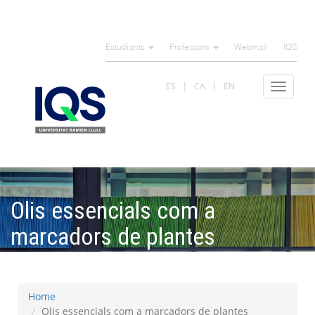
Skip
to
Estudiants
Professors
Webmail
IQS
main
content
ES
CA
EN
Toggle
navigat
Olis essencials com a
marcadors de plantes
medicinals
Home
Olis essencials com a marcadors de plantes