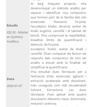
Al llarg d’aquest projecte, s’ha
desenvolupat un mètode analític per
separar i identificar nou compostos
que formen part de la família dels olis
essencials: l’hexanol, l’α-pinè,
Estudis
l’eucaliptol, linalol, decanal, acetat de
linalil, eugenol, cariofilè i el salicilat de
IQS SE - Màster
benzil. S’ha comprovat la repetibilitat,
en Química
linealitat, límits de quantificació i
Analítica
detecció, de l’α-pinè,
eucaliptol, linalol, acetat de linalil i
cariofilè. S’han comparat els factors de
resposta dels compostos de tots els
analits a estudi amb la finalitat de
simplificar la quantificació.
S’ha estudiat dues tècniques per a
l’extracció d’olis essencials: agitació i
Data
extracció accelerada amb dissolvent,
més coneguda com ASE (Accelerated
2020-01-07
Solvent Extraction). Les dues
tècniques s’han aplicat amb quatre
dissolvents diferents: hexà, diclormetà,
metanol i acetona.