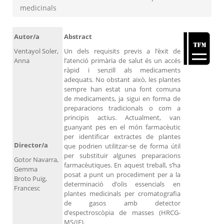
medicinals
Autor/a
Abstract
Ventayol Soler,
Un dels requisits previs a l’èxit de
Anna
l’atenció primària de salut és un accés
ràpid i senzill als medicaments
adequats. No obstant això, les plantes
sempre han estat una font comuna
de medicaments, ja sigui en forma de
preparacions tradicionals o com a
principis actius. Actualment, van
guanyant pes en el món farmacèutic
per identificar extractes de plantes
Director/a
que podrien utilitzar-se de forma útil
per substituir algunes preparacions
Gotor Navarra,
farmacèutiques. En aquest treball, s’ha
Gemma
posat a punt un procediment per a la
Broto Puig,
determinació d’olis essencials en
Francesc
plantes medicinals per cromatografia
de gasos amb detector
d’espectroscòpia de masses (HRCG-
MS/IE).