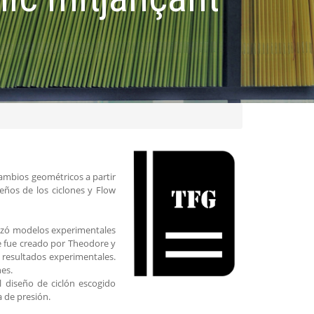
cambios geométricos a partir
eños de los ciclones y Flow
tilizó modelos experimentales
ue fue creado por Theodore y
 resultados experimentales.
es.
l diseño de ciclón escogido
 de presión.