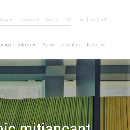
ES
CA
EN
diants
Professors
Webmail
IQS
rsos electrònics
Aprèn
Investiga
Notícies
nic mitjançant