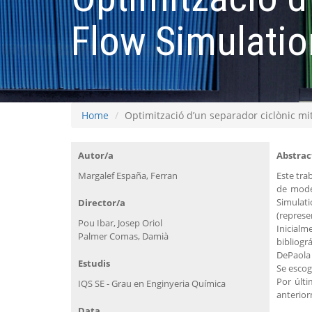
Flow Simulatio
Home
Optimització d’un separador ciclònic mi
Autor/a
Abstrac
Margalef España, Ferran
Este tra
de model
Simulati
Director/a
(represe
Pou Ibar, Josep Oriol
Inicialm
Palmer Comas, Damià
bibliogr
DePaola 
Estudis
Se escog
Por últi
IQS SE - Grau en Enginyeria Química
anterior
Data