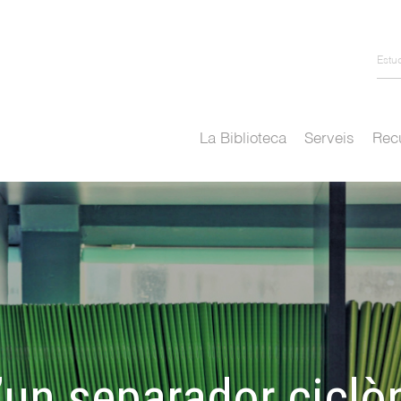
Estu
La Biblioteca
Serveis
Recu
’un separador ciclò