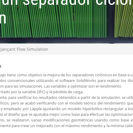
n
tjançant Flow Simulation
t
bajo tiene como objetivo la mejora de los separadores ciclónicos en base a 
os convencionales utilizando el software SolidWorks para realizar los dis
on para las simulaciones. Las variables a optimizar son el rendimiento
ntado por la variable DPC) y la pérdida de carga.
ente, para verificar los resultados obtenidos a partir de la simulación, se u
áficos, pero se acabó verificando con el modelo teórico del rendimiento q
y empleado por Läpple ajustando un modelo hiperbólico rectangular a los
ió el diseño que se ajustaba mejor como base para efectuar las optimizacion
mo, se realizaron varias modificaciones geométricas usando como base e
mente para crear un mejorado con el máximo rendimiento y la mínima caída