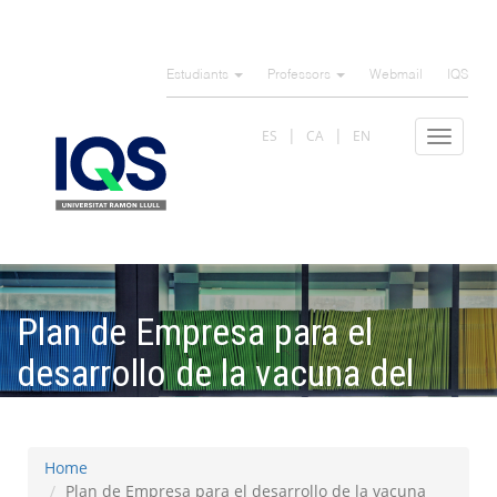
Skip
to
Estudiants
Professors
Webmail
IQS
main
content
ES
CA
EN
Toggle
navigat
Plan de Empresa para el
desarrollo de la vacuna del
COVID-19
Home
Plan de Empresa para el desarrollo de la vacuna