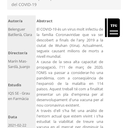
del COVID-19
Autor/a
Abstract
Belenguer
El COVID-19 és un virus molt infectiu de
Batllerià, Clara
la família Coronaviridae que va ser
descobert a finals de l'any 2019 a la
ciutat de Wuhan (Xina). Actualment,
segueix causant milions de morts a
Director/a
nivell mundial.
Marín Mas-
A causa de la seva alta capacitat de
Sardà, Juanjo
propagació, l'11 de març de 2020,
l'OMS va passar a considerar-ho una
pandèmia, com a conseqüència de
l'expansió de la malaltia en 114
Estudis
països. Aquest treball té com a finalitat
IQS SE - Grau
presentar un pla d'empresa per al
en Farmàcia
desenvolupament d'una vacuna per al
nou coronavirus existent.
A través d'ell s'ha fet una anàlisi de
l'entorn actual que estem vivint i s'ha
Data
estudiat la viabilitat de treure una
2021-02-22
vacuna en el mercat per disminuir la