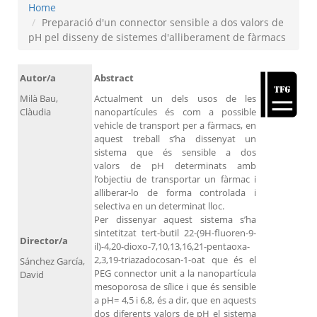
Home
Preparació d'un connector sensible a dos valors de
pH pel disseny de sistemes d'alliberament de fàrmacs
Autor/a
Abstract
Milà Bau,
Actualment un dels usos de les
Clàudia
nanopartícules és com a possible
vehicle de transport per a fàrmacs, en
aquest treball s’ha dissenyat un
sistema que és sensible a dos
valors de pH determinats amb
l’objectiu de transportar un fàrmac i
alliberar-lo de forma controlada i
selectiva en un determinat lloc.
Per dissenyar aquest sistema s’ha
sintetitzat tert-butil 22-(9H-fluoren-9-
Director/a
il)-4,20-dioxo-7,10,13,16,21-pentaoxa-
2,3,19-triazadocosan-1-oat que és el
Sánchez García,
PEG connector unit a la nanopartícula
David
mesoporosa de sílice i que és sensible
a pH= 4,5 i 6,8, és a dir, que en aquests
dos diferents valors de pH el sistema