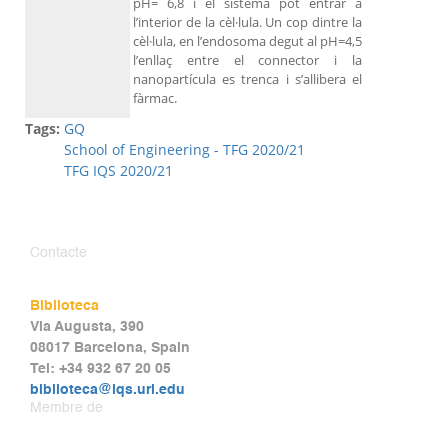
pH= 6,8 i el sistema pot entrar a
l’interior de la cèl·lula. Un cop dintre la
cèl·lula, en l’endosoma degut al pH=4,5
l’enllaç entre el connector i la
nanopartícula es trenca i s’allibera el
fàrmac.
Tags:
GQ
School of Engineering - TFG 2020/21
TFG IQS 2020/21
Contacte
Biblioteca
Via Augusta, 390
08017 Barcelona, Spain
Tel: +34 932 67 20 05
biblioteca@iqs.url.edu
Membre de