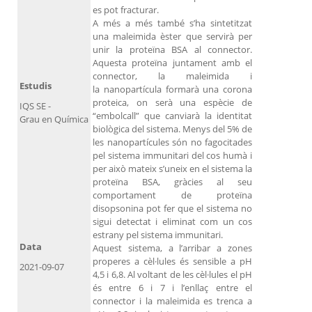
es pot fracturar.
A més a més també s’ha sintetitzat
una maleimida èster que servirà per
unir la proteïna BSA al connector.
Aquesta proteïna juntament amb el
connector, la maleimida i
Estudis
la nanopartícula formarà una corona
proteica, on serà una espècie de
IQS SE -
“embolcall” que canviarà la identitat
Grau en Química
biològica del sistema. Menys del 5% de
les nanopartícules són no fagocitades
pel sistema immunitari del cos humà i
per això mateix s’uneix en el sistema la
proteïna BSA, gràcies al seu
comportament de proteïna
disopsonina pot fer que el sistema no
sigui detectat i eliminat com un cos
estrany pel sistema immunitari.
Data
Aquest sistema, a l’arribar a zones
properes a cèl·lules és sensible a pH
2021-09-07
4,5 i 6,8. Al voltant de les cèl·lules el pH
és entre 6 i 7 i l’enllaç entre el
connector i la maleimida es trenca a