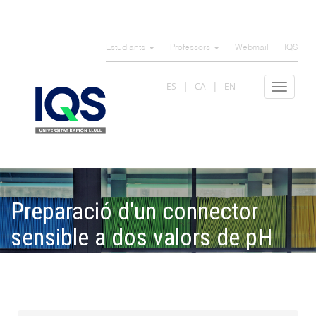
Skip
to
Estudiants
Professors
Webmail
IQS
main
content
ES
CA
EN
Toggle
navigat
Preparació d'un connector
sensible a dos valors de pH
pel disseny de sistemes
d'alliberament de fàrmacs