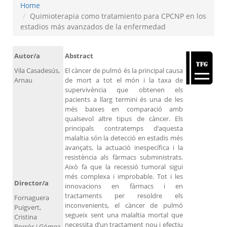
Home
Quimioterapia como tratamiento para CPCNP en los
estadios más avanzados de la enfermedad
Autor/a
Abstract
Vila Casadesús,
El càncer de pulmó és la principal causa
Arnau
de mort a tot el món i la taxa de
supervivència que obtenen els
pacients a llarg termini és una de les
més baixes en comparació amb
qualsevol altre tipus de càncer. Els
principals contratemps d’aquesta
malaltia són la detecció en estadis més
avançats, la actuació inespecífica i la
resistència als fàrmacs subministrats.
Això fa que la recessió tumoral sigui
més complexa i improbable. Tot i les
Director/a
innovacions en fàrmacs i en
tractaments per resoldre els
Fornaguera
inconvenients, el càncer de pulmó
Puigvert,
segueix sent una malaltia mortal que
Cristina
necessita d’un tractament nou i efectiu
Borrós i Gómez,