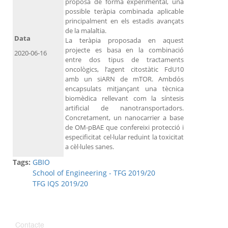
proposa de forma experimental, una
possible teràpia combinada aplicable
principalment en els estadis avançats
de la malaltia.
Data
La teràpia proposada en aquest
projecte es basa en la combinació
2020-06-16
entre dos tipus de tractaments
oncològics, l’agent citostàtic FdU10
amb un siARN de mTOR. Ambdós
encapsulats mitjançant una tècnica
biomèdica rellevant com la síntesis
artificial de nanotransportadors.
Concretament, un nanocarrier a base
de OM-pBAE que confereixi protecció i
especificitat cel·lular reduint la toxicitat
a cèl·lules sanes.
Tags:
GBIO
School of Engineering - TFG 2019/20
TFG IQS 2019/20
Contacte