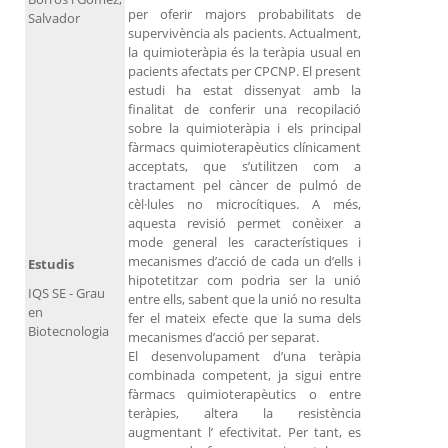
per oferir majors probabilitats de
Salvador
supervivència als pacients. Actualment,
la quimioteràpia és la teràpia usual en
pacients afectats per CPCNP. El present
estudi ha estat dissenyat amb la
finalitat de conferir una recopilació
sobre la quimioteràpia i els principal
fàrmacs quimioterapèutics clínicament
acceptats, que s’utilitzen com a
tractament pel càncer de pulmó de
cèl·lules no microcítiques. A més,
aquesta revisió permet conèixer a
mode general les característiques i
mecanismes d’acció de cada un d’ells i
Estudis
hipotetitzar com podria ser la unió
IQS SE - Grau
entre ells, sabent que la unió no resulta
en
fer el mateix efecte que la suma dels
Biotecnologia
mecanismes d’acció per separat.
El desenvolupament d’una teràpia
combinada competent, ja sigui entre
fàrmacs quimioterapèutics o entre
teràpies, altera la resistència
augmentant l’ efectivitat. Per tant, es