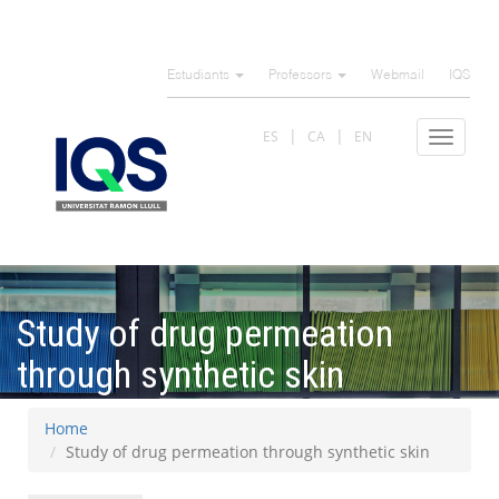
Skip
to
Estudiants
Professors
Webmail
IQS
main
content
ES
CA
EN
Toggle
navigat
Study of drug permeation
through synthetic skin
Home
Study of drug permeation through synthetic skin