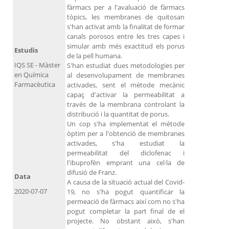
fàrmacs per a l'avaluació de fàrmacs
tòpics, les membranes de quitosan
s'han activat amb la finalitat de formar
canals porosos entre les tres capes i
simular amb més exactitud els porus
Estudis
de la pell humana.
IQS SE - Màster
S'han estudiat dues metodologies per
en Química
al desenvolupament de membranes
Farmacèutica
activades, sent el mètode mecànic
capaç d'activar la permeabilitat a
través de la membrana controlant la
distribució i la quantitat de porus.
Un cop s'ha implementat el mètode
òptim per a l'obtenció de membranes
activades, s'ha estudiat la
permeabilitat del diclofenac i
l'ibuprofèn emprant una cel·la de
difusió de Franz.
Data
A causa de la situació actual del Covid-
2020-07-07
19, no s'ha pogut quantificar la
permeació de fàrmacs així com no s'ha
pogut completar la part final de el
projecte. No obstant això, s'han