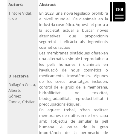
Autor/a
Abstract
Tintoré Vidal,
En 2023, una nova legislació prohibirà
Silvia
a nivell mundial l'ús d'animals en la
indústria cosmètica. Aquest fet porta a
la societat actual a buscar noves
alternatives que proporcionin
seguretat i eficàcia als ingredients
cosmètics i actius
Les membranes sintètiques ofereixen
una alternativa simple i reproduïble a
les pells humanes i d'animals en
l'avaluació de nous cosmètics o
medicaments transdèrmics. Algunes
Director/a
de les seves avantatges inclouen,
Balfagón Costa,
control de el gruix de la membrana,
Alberto
hidrofilicitat, no toxicitat,
Gómez
biodegradabilitat, reproductibilitat i
Canela, Cristian
preocupacions ètiques.
En aquest treball, s'han realitzat
membranes de quitosan de tres capa
amb l'objectiu de simular la pell
humana. A causa de la gran
importància de la permeació de