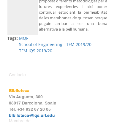
proposat diferents metodologies per a
futures experiències i així poder
continuar estudiant la permeabilitat
de les membranes de quitosan perquè
puguin arribar a ser una bona
alternativa a la pell humana.
Tags:
MQF
School of Engineering - TFM 2019/20
TFM IQS 2019/20
Contacte
Biblioteca
Via Augusta, 390
08017 Barcelona, Spain
Tel: +34 932 67 20 05
biblioteca@iqs.url.edu
Membre de