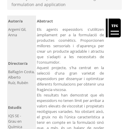
formulation and application
Autor/a
Abstract
Argemí Gil,
Els agents espessidors s'utilitzen
Anna
àmpliament per a la formulació de
productes cosmètics. Proporcionen
millores sensorials i d'aparença per
crear un producte agradable i atractiu
que s'adapti a les necessitats de
l'consumidor.
Director/a
Aquest projecte, s'ha centrat en la
Balfagón Costa,
selecció d'una gran varietat de
Alberto
espessidors per dissenyar i optimitzar
Ruíz, Rubén
diferents formulacions per obtenir una
fragància viscosa.
Els resultats han demostrat que els
espessidors no tenen límit per arribar a
valors elevats de viscositat i propietats
Estudis
reològiques variades. No obstant això,
IQS SE -
el gruix no és l'única característica a
Grau en
tenir en compte en la formulació sinó
Química
que, a més, és un balanç de poder