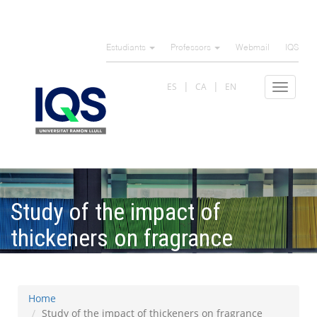
Skip
to
Estudiants
Professors
Webmail
IQS
main
content
ES
CA
EN
Toggle
navigat
Study of the impact of
thickeners on fragrance
formulation and application
Home
Study of the impact of thickeners on fragrance