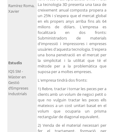
La tecnologia 3D presenta una taxa de
Ramírez Roma,
creixement anual composta propera a
Xavier
un 25% i s'espera que el mercat global
en els propers anys arriba fins als 64
milions de dòlars. L'empresa es
focalitzarà en dos fronts:
Subministradors de materials
d'impressió i impressores i empreses
usuàries d'aquesta tecnologia. S'espera
una bona penetració en el mercat per
la simplicitat i la utilitat que té el
Estudis
mètode per a la problemàtica que
IQS SM -
suposa per a moltes empreses.
Màster en
L'empresa tindrà dos fronts:
Gestió
d’Empreses
1) Rebre, tractar i tornar les peces per a
Industrials
clients amb un volum de negoci petit o
que no vulguin tractar les peces ells
mateixos a un cost unitari basat en el
volum que ocuparia un prisma
rectangular de diagonal equivalent.
2) Venda de el material necessari per
fer el tractament, formació per