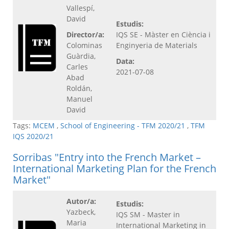
Vallespí,
David
Estudis:
Director/a:
IQS SE - Màster en Ciència i
Colominas
Enginyeria de Materials
Guàrdia,
Data:
Carles
2021-07-08
Abad
Roldán,
Manuel
David
Tags:
MCEM
,
School of Engineering - TFM 2020/21
,
TFM
IQS 2020/21
Sorribas "Entry into the French Market –
International Marketing Plan for the French
Market"
Autor/a:
Estudis:
Yazbeck,
IQS SM - Master in
Maria
International Marketing in