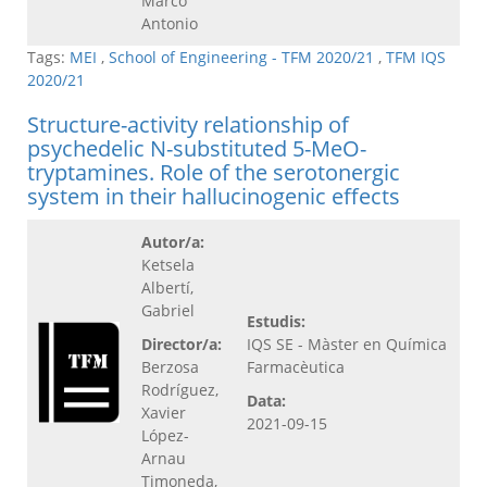
Marco
Antonio
Tags:
MEI
,
School of Engineering - TFM 2020/21
,
TFM IQS
2020/21
Structure-activity relationship of
psychedelic N-substituted 5-MeO-
tryptamines. Role of the serotonergic
system in their hallucinogenic effects
Autor/a:
Ketsela
Albertí,
Gabriel
Estudis:
Director/a:
IQS SE - Màster en Química
Berzosa
Farmacèutica
Rodríguez,
Data:
Xavier
2021-09-15
López-
Arnau
Timoneda,