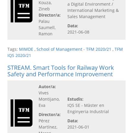
Kouza,
a Digital Environment /
Zineb
International Marketing &
Director/a:
Sales Management
Palau
Data:
Saumell,
2021-06-08
Ramon
Tags:
MIMDE
,
School of Management - TFM 2020/21
,
TFM
IQS 2020/21
STREAM. Smart Tools for Railway Work
Safety and Performance Improvement
Autor/a:
Vives
Montijano,
Estudis:
Eva
IQS SE - Màster en
Enginyeria Industrial
Director/a:
Pérez
Data:
Martínez,
2021-06-01