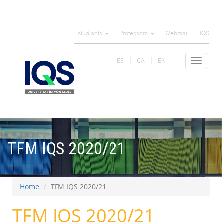
Skip
to
Estudiants
Professors
Webmail
IQS
main
content
ES
CA
EN
Toggle
navigat
TFM IQS 2020/21
Home
TFM IQS 2020/21
TFM IQS 2020/21