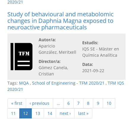
2020/21
Study of behavioural and metabolomic
changes in Daphnia Magna exposed to
neuroactive pharmaceuticals
Autor/a:
Estudis:
Aparicio
IQS SE - Màster en
González, Meritxell
Química Analítica
Director/a:
Data:
Gómez Canela,
2021-09-22
Cristian
Tags:
MQA
,
School of Engineering - TFM 2020/21
,
TFM IQS
2020/21
« first
‹ previous
…
6
7
8
9
10
11
12
13
14
next ›
last »