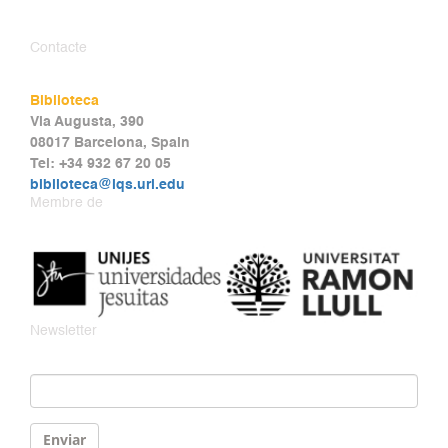
Contacte
Biblioteca
Via Augusta, 390
08017 Barcelona, Spain
Tel: +34 932 67 20 05
biblioteca@iqs.url.edu
Membre de
Newsletter
Email
*
Enviar