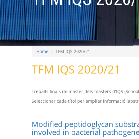
Home
TFM IQS 2020/21
TFM IQS 2020/21
Treballs finals de màster dels màsters d'IQS (Scho
Seleccionar cada títol per ampliar informació (abstrac
Modified peptidoglycan substra
involved in bacterial pathogene