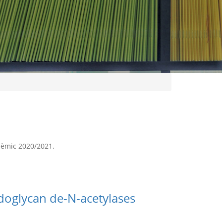
adèmic 2020/2021.
idoglycan de-N-acetylases