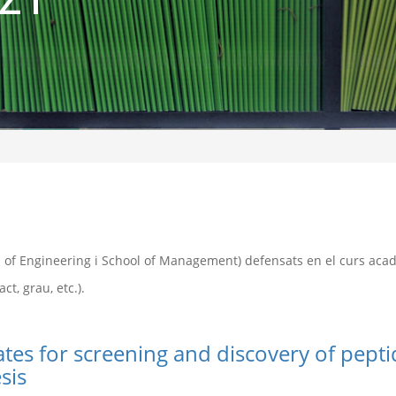
ol of Engineering i School of Management) defensats en el curs ac
t, grau, etc.).
tes for screening and discovery of pept
sis