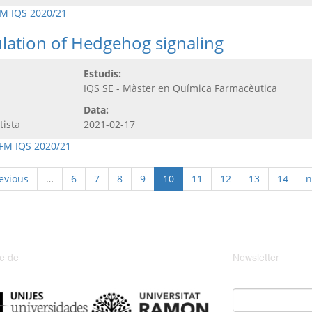
M IQS 2020/21
ulation of Hedgehog signaling
Estudis:
IQS SE - Màster en Química Farmacèutica
Data:
tista
2021-02-17
FM IQS 2020/21
revious
…
6
7
8
9
10
11
12
13
14
n
e de
Newsletter