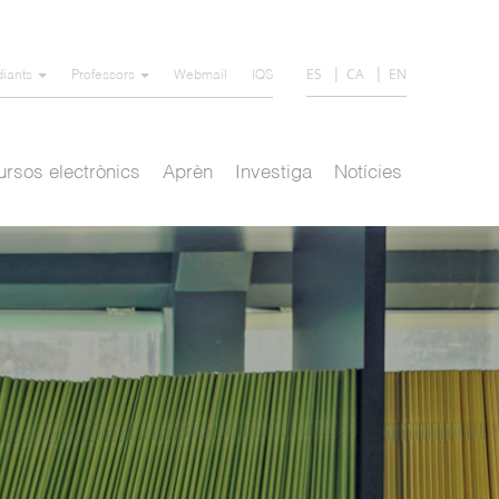
ES
CA
EN
diants
Professors
Webmail
IQS
rsos electrònics
Aprèn
Investiga
Notícies