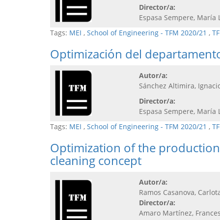
Director/a:
Espasa Sempere, María 
Tags:
MEI
,
School of Engineering - TFM 2020/21
,
TF
Optimización del departament
Autor/a:
Sánchez Altimira, Ignaci
Director/a:
Espasa Sempere, María 
Tags:
MEI
,
School of Engineering - TFM 2020/21
,
TF
Optimization of the production 
cleaning concept
Autor/a:
Ramos Casanova, Carlot
Director/a:
Amaro Martínez, France