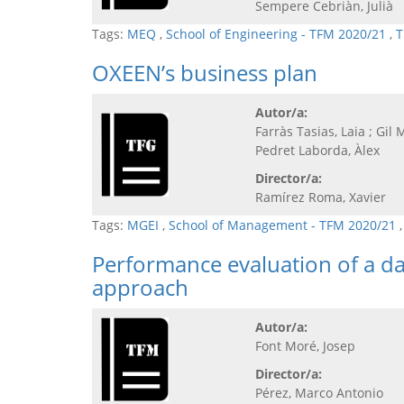
Sempere Cebriàn, Julià
Tags:
MEQ
,
School of Engineering - TFM 2020/21
,
T
OXEEN’s business plan
Autor/a:
Farràs Tasias, Laia ; Gil 
Pedret Laborda, Àlex
Director/a:
Ramírez Roma, Xavier
Tags:
MGEI
,
School of Management - TFM 2020/21
Performance evaluation of a d
approach
Autor/a:
Font Moré, Josep
Director/a:
Pérez, Marco Antonio