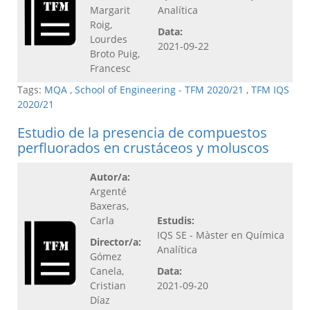
Margarit
Analítica
Roig,
Data:
Lourdes
2021-09-22
Broto Puig,
Francesc
Tags:
MQA
,
School of Engineering - TFM 2020/21
,
TFM IQS
2020/21
Estudio de la presencia de compuestos
perfluorados en crustáceos y moluscos
Autor/a:
Argenté
Baxeras,
Carla
Estudis:
IQS SE - Màster en Química
Director/a:
Analítica
Gómez
Canela,
Data:
Cristian
2021-09-20
Díaz