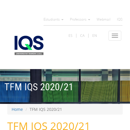
Skip
to
Estudiants
Professors
Webmail
IQS
main
content
ES
CA
EN
Toggle
navigat
TFM IQS 2020/21
Home
TFM IQS 2020/21
TFM IQS 2020/21