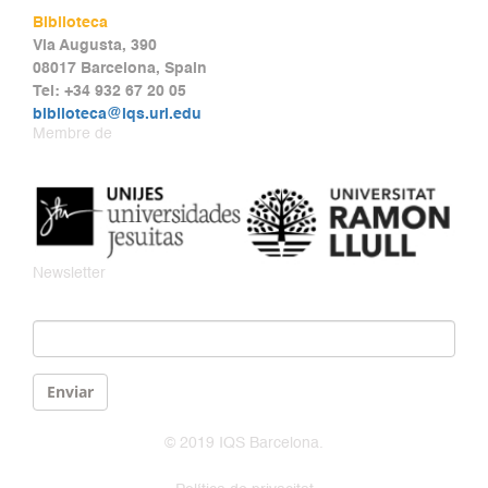
Biblioteca
Via Augusta, 390
08017 Barcelona, Spain
Tel: +34 932 67 20 05
biblioteca@iqs.url.edu
Membre de
Newsletter
Email
*
Enviar
© 2019 IQS Barcelona.