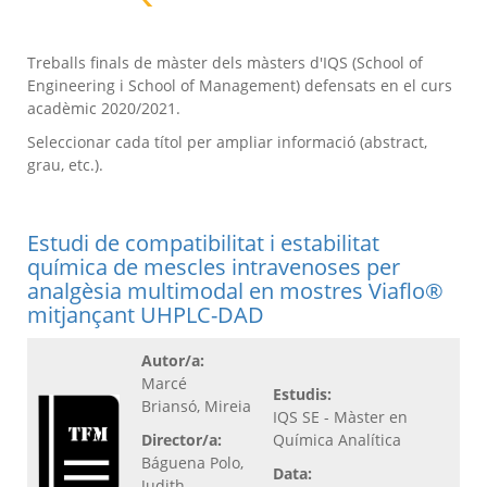
Treballs finals de màster dels màsters d'IQS (School of
Engineering i School of Management) defensats en el curs
acadèmic 2020/2021.
Seleccionar cada títol per ampliar informació (abstract,
grau, etc.).
Estudi de compatibilitat i estabilitat
química de mescles intravenoses per
analgèsia multimodal en mostres Viaflo®
mitjançant UHPLC-DAD
Autor/a:
Marcé
Estudis:
Briansó, Mireia
IQS SE - Màster en
Director/a:
Química Analítica
Báguena Polo,
Data:
Judith