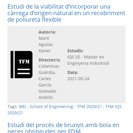
Estudi de la viabilitat d’incorporar una
càrrega d’origen natural en un recobriment
de poliuretà flexible
Autor/a:
Martí
Aguilar,
Xavier
Estudis:
IQS SE - Màster en
Director/a:
Enginyeria Industrial
Colominas
Guàrdia,
Data:
Carles
2021-05-24
García
Granada,
Andrés
Tags:
MEI
,
School of Engineering - TFM 2020/21
,
TFM IQS
2020/21
Estudi del procés de brunyit amb bola en
peces obtingudes per FDM