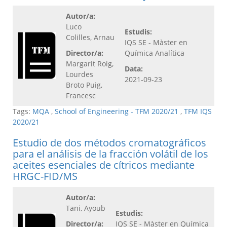
Autor/a:
Luco
Estudis:
Colilles, Arnau
IQS SE - Màster en
Director/a:
Química Analítica
Margarit Roig,
Data:
Lourdes
2021-09-23
Broto Puig,
Francesc
Tags:
MQA
,
School of Engineering - TFM 2020/21
,
TFM IQS
2020/21
Estudio de dos métodos cromatográficos
para el análisis de la fracción volátil de los
aceites esenciales de cítricos mediante
HRGC-FID/MS
Autor/a:
Tani, Ayoub
Estudis:
Director/a:
IQS SE - Màster en Química