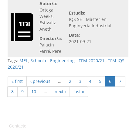
Autor/a:
Ortega
Estudis:
Weeks,
IQS SE - Màster en
Estivaliz
Enginyeria Industrial
Aneth
Data:
Director/a:
2021-09-21
Palacín
Farré, Pere
Tags:
MEI
,
School of Engineering - TFM 2020/21
,
TFM IQS
2020/21
« first
‹ previous
…
2
3
4
5
6
7
8
9
10
…
next ›
last »
Contacte