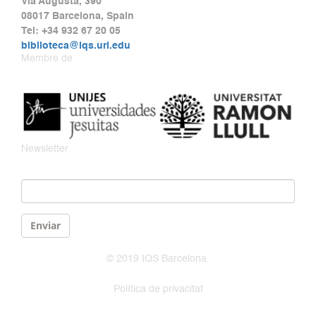
Via Augusta, 390
08017 Barcelona, Spain
Tel: +34 932 67 20 05
biblioteca@iqs.url.edu
Membre de
Newsletter
Email
*
Enviar
© 2019 IQS Barcelona.
Política de privacitat