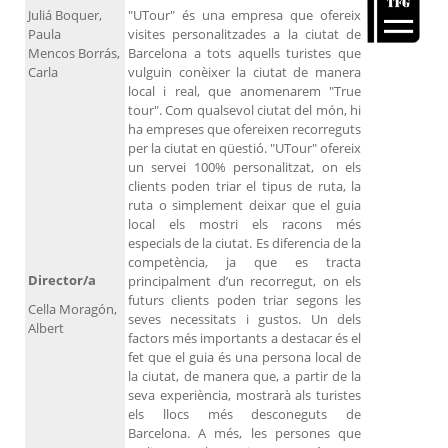
Juliá Boquer,
"UTour" és una empresa que ofereix
Paula
visites personalitzades a la ciutat de
Mencos Borrás,
Barcelona a tots aquells turistes que
Carla
vulguin conèixer la ciutat de manera
local i real, que anomenarem "True
tour". Com qualsevol ciutat del món, hi
ha empreses que ofereixen recorreguts
per la ciutat en qüestió. "UTour" ofereix
un servei 100% personalitzat, on els
clients poden triar el tipus de ruta, la
ruta o simplement deixar que el guia
local els mostri els racons més
especials de la ciutat. Es diferencia de la
competència, ja que es tracta
Director/a
principalment d’un recorregut, on els
futurs clients poden triar segons les
Cella Moragón,
seves necessitats i gustos. Un dels
Albert
factors més importants a destacar és el
fet que el guia és una persona local de
la ciutat, de manera que, a partir de la
seva experiència, mostrarà als turistes
els llocs més desconeguts de
Barcelona. A més, les persones que