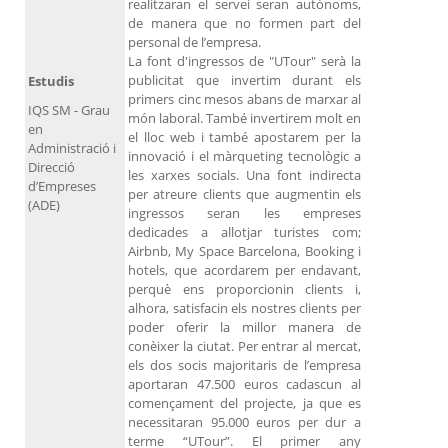
realitzaran el servei seran autònoms,
de manera que no formen part del
personal de l’empresa.
La font d'ingressos de "UTour" serà la
publicitat que invertim durant els
Estudis
primers cinc mesos abans de marxar al
IQS SM - Grau
món laboral. També invertirem molt en
en
el lloc web i també apostarem per la
Administració i
innovació i el màrqueting tecnològic a
Direcció
les xarxes socials. Una font indirecta
d’Empreses
per atreure clients que augmentin els
(ADE)
ingressos seran les empreses
dedicades a allotjar turistes com;
Airbnb, My Space Barcelona, ​​Booking i
hotels, que acordarem per endavant,
perquè ens proporcionin clients i,
alhora, satisfacin els nostres clients per
poder oferir la millor manera de
conèixer la ciutat. Per entrar al mercat,
els dos socis majoritaris de l’empresa
aportaran 47.500 euros cadascun al
començament del projecte, ja que es
necessitaran 95.000 euros per dur a
terme “UTour”. El primer any