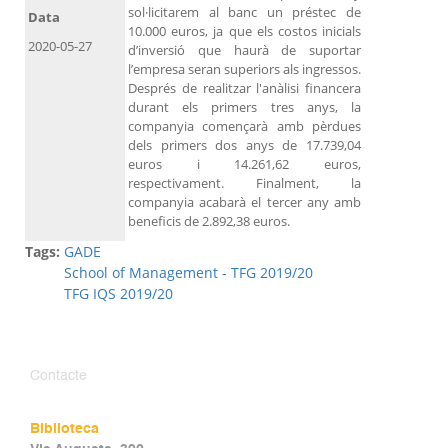
sol·licitarem al banc un préstec de
Data
10.000 euros, ja que els costos inicials
2020-05-27
d’inversió que haurà de suportar
l’empresa seran superiors als ingressos.
Després de realitzar l'anàlisi financera
durant els primers tres anys, la
companyia començarà amb pèrdues
dels primers dos anys de 17.739,04
euros i 14.261,62 euros,
respectivament. Finalment, la
companyia acabarà el tercer any amb
beneficis de 2.892,38 euros.
Tags:
GADE
School of Management - TFG 2019/20
TFG IQS 2019/20
Contacte
Biblioteca