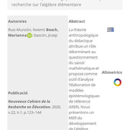
recherche sur l’algèbre élémentaire
Autors/es
Abstract
Ruiz-Munzón, Noemí;
Bosch,
La théorie
Marianna
; Gascón, Josep
anthropologique
du didactique
attribue un rôle
déterminant au
questionnement
du savoir
mathématique et
Altmetrics
propose comme
outil d’analyse
l’élaboration de
modèles
Publicació
épistémologiques
Nouveaux Cahiers de la
de référence
Recherche en Éducation
, 2020,
(MER). Nous
v.22, n.1, p.123–144
présentons un
MER du
développement
de l’algèbre