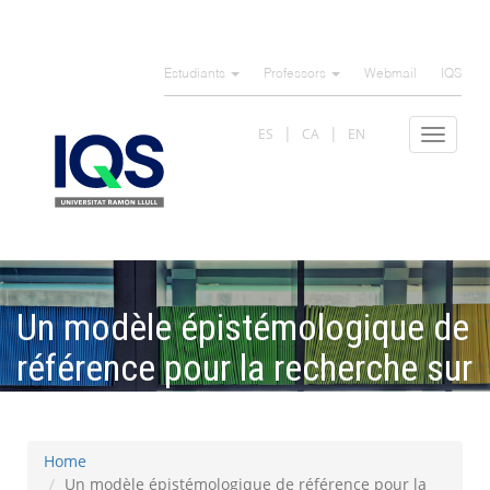
Skip
to
Estudiants
Professors
Webmail
IQS
main
content
ES
CA
EN
Toggle
navigat
Un modèle épistémologique de
référence pour la recherche sur
l’algèbre élémentaire
Home
Un modèle épistémologique de référence pour la