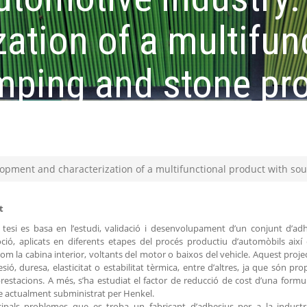
zation of a multifun
ping and stone pro
lopment and characterization of a multifunctional product with so
t
tesi es basa en l’estudi, validació i desenvolupament d’un conjunt d’adh
ció, aplicats en diferents etapes del procés productiu d’automòbils així
om la cabina interior, voltants del motor o baixos del vehicle. Aquest projec
esió, duresa, elasticitat o estabilitat tèrmica, entre d’altres, ja que són pr
prestacions. A més, s’ha estudiat el factor de reducció de cost d’una for
 actualment subministrat per Henkel.
ncipals problemes que es troba un fabricant d’adhesius per a la industr