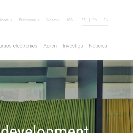
ES
CA
EN
diants
Professors
Webmail
IQS
rsos electrònics
Aprèn
Investiga
Notícies
: development