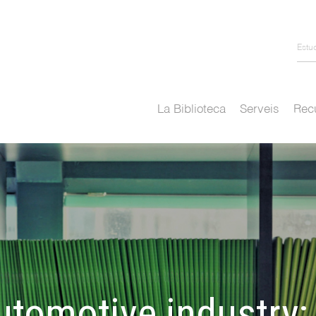
Estu
La Biblioteca
Serveis
Recu
utomotive industry