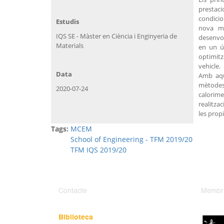
prestac
condicio
Estudis
nova ma
IQS SE - Màster en Ciència i Enginyeria de
desenvol
Materials
en un ú
optimitz
vehicle.
Data
Amb aque
mètodes 
2020-07-24
calorime
realitza
les prop
Tags:
MCEM
School of Engineering - TFM 2019/20
TFM IQS 2019/20
Contacte
Membr
Biblioteca