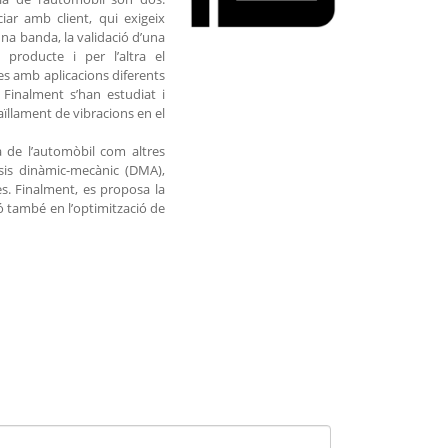
ar amb client, qui exigeix
una banda, la validació d’una
roducte i per l’altra el
s amb aplicacions diferents
Finalment s’han estudiat i
aïllament de vibracions en el
a de l’automòbil com altres
isis dinàmic-mecànic (DMA),
es. Finalment, es proposa la
ó també en l’optimització de