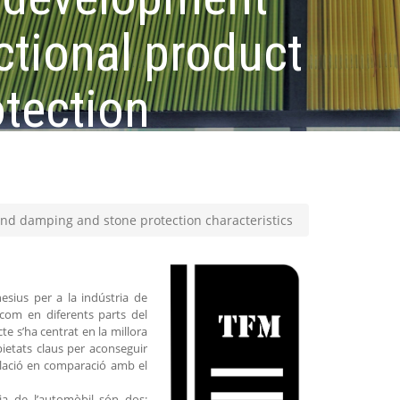
ctional product
tection
und damping and stone protection characteristics
esius per a la indústria de
 com en diferents parts del
te s’ha centrat en la millora
opietats claus per aconseguir
mulació en comparació amb el
ia de l’automòbil són dos: