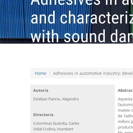
and characteri
with sound dam
characteristics
Home
Adhesives in automotive industry: deve
Autor/a
Abstrac
Esteban Paricio, Alejandro
Aquesta 
l’automo
mateix c
Director/a
de l’adh
millors 
Colominas Guàrdia, Carles
producte
Vidal Codina, Humbert
Els pri