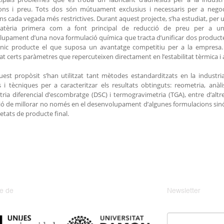
ions i preu. Tots dos són mútuament exclusius i necessaris per a negoci
ns cada vegada més restrictives. Durant aquest projecte, s’ha estudiat, per 
tèria primera com a font principal de reducció de preu per a un p
upament d’una nova formulació química que tracta d’unificar dos producte
nic producte el que suposa un avantatge competitiu per a la empresa. 
at certs paràmetres que repercuteixen directament en l’estabilitat tèrmica i 
st propòsit s’han utilitzat tant mètodes estandarditzats en la industri
i tècniques per a caracteritzar els resultats obtinguts: reometria, anàl
tria diferencial d’escombratge (DSC) i termogravimetria (TGA), entre d’altr
ció de millorar no només en el desenvolupament d’algunes formulacions sin
ietats de producte final.
e de
Newsletter