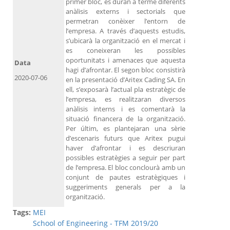
primer bloc, es duran a terme diferents
anàlisis externs i sectorials que
permetran conèixer l’entorn de
l’empresa. A través d’aquests estudis,
s’ubicarà la organització en el mercat i
es coneixeran les possibles
oportunitats i amenaces que aquesta
Data
hagi d’afrontar. El segon bloc consistirà
2020-07-06
en la presentació d’Aritex Cading SA. En
ell, s’exposarà l’actual pla estratègic de
l’empresa, es realitzaran diversos
anàlisis interns i es comentarà la
situació financera de la organització.
Per últim, es plantejaran una sèrie
d’escenaris futurs que Aritex pugui
haver d’afrontar i es descriuran
possibles estratègies a seguir per part
de l’empresa. El bloc conclourà amb un
conjunt de pautes estratègiques i
suggeriments generals per a la
organització.
Tags:
MEI
School of Engineering - TFM 2019/20