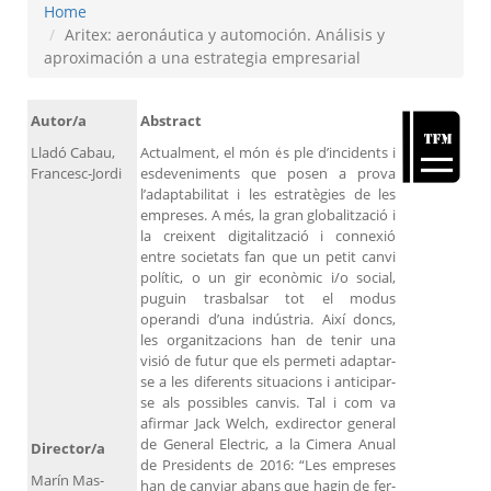
Home
Aritex: aeronáutica y automoción. Análisis y
aproximación a una estrategia empresarial
Autor/a
Abstract
Lladó Cabau,
Actualment, el món és ple d’incidents i
Francesc-Jordi
esdeveniments que posen a prova
l’adaptabilitat i les estratègies de les
empreses. A més, la gran globalització i
la creixent digitalització i connexió
entre societats fan que un petit canvi
polític, o un gir econòmic i/o social,
puguin trasbalsar tot el modus
operandi d’una indústria. Així doncs,
les organitzacions han de tenir una
visió de futur que els permeti adaptar-
se a les diferents situacions i anticipar-
se als possibles canvis. Tal i com va
afirmar Jack Welch, exdirector general
de General Electric, a la Cimera Anual
Director/a
de Presidents de 2016: “Les empreses
Marín Mas-
han de canviar abans que hagin de fer-