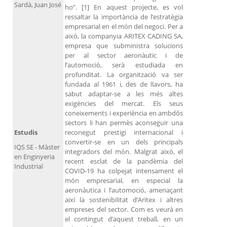
Sardà, Juan José
ho”. [1] En aquest projecte, es vol
ressaltar la importància de l’estratègia
empresarial en el món del negoci. Per a
això, la companyia ARITEX CADING SA,
empresa que subministra solucions
per al sector aeronàutic i de
l’automoció, serà estudiada en
profunditat. La organització va ser
fundada al 1961 i, des de llavors, ha
sabut adaptar-se a les més altes
exigències del mercat. Els seus
coneixements i experiència en ambdós
sectors li han permès aconseguir una
Estudis
reconegut prestigi internacional i
convertir-se en un dels principals
IQS SE - Màster
integradors del món. Malgrat això, el
en Enginyeria
recent esclat de la pandèmia del
Industrial
COVID-19 ha colpejat intensament el
món empresarial, en especial la
aeronàutica i l’automoció, amenaçant
així la sostenibilitat d’Aritex i altres
empreses del sector. Com es veurà en
el contingut d’aquest treball, en un