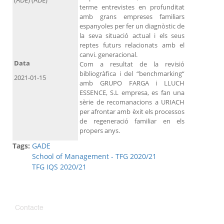
(ADE) (ADE)
terme entrevistes en profunditat
amb grans empreses familiars
espanyoles per fer un diagnòstic de
la seva situació actual i els seus
reptes futurs relacionats amb el
canvi. generacional.
Data
Com a resultat de la revisió
bibliogràfica i del “benchmarking“
2021-01-15
amb GRUPO FARGA i LLUCH
ESSENCE, S.L empresa, es fan una
sèrie de recomanacions a URIACH
per afrontar amb èxit els processos
de regeneració familiar en els
propers anys.
Tags:
GADE
School of Management - TFG 2020/21
TFG IQS 2020/21
Contacte