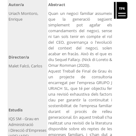
Autor/a
Abstract
Uriach Montoro,
Quan un negoci familiar assumeix
Enrique
que la generació següent
simplement pot agafar els
comandaments del negoci, sense
ni tan sols tenir en compte el rol
del CEO, governança o l'evolució
del context del negoci, solen
acabar en fracàs. Això és el que es
Director/a
diu Sequel Fallacy. (Nick di Loreto &
Omar Romman (2020)).
Malet Falcó, Carlos
Aquest Treball de Final de Grau és
un projecte de consultoria
encarregat per l'empresa GRUPO J
URIACH SL, que té per objectiu fer
una revisió exhaustiva dels factors
clau per garantir la continuïtat i
sostenibilitat de l'empresa familiar
Estudis
durant el procés de relleu
generacional. En aquest treball s'ha
IQS SM - Grau en
realitzat una revisió de la literatura
Administració
disponible sobre els reptes de les
i Direcció d'Empreses
empreses familiars, i s'han dut a