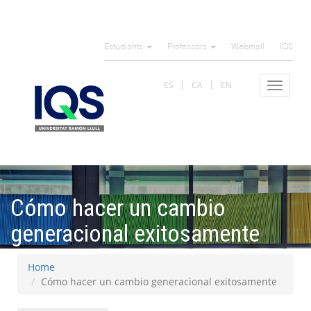
Skip
to
Estudiants
Professors
Webmail
IQS
main
content
ES
CA
EN
Toggle
navigat
Cómo hacer un cambio
generacional exitosamente
Home
Cómo hacer un cambio generacional exitosamente