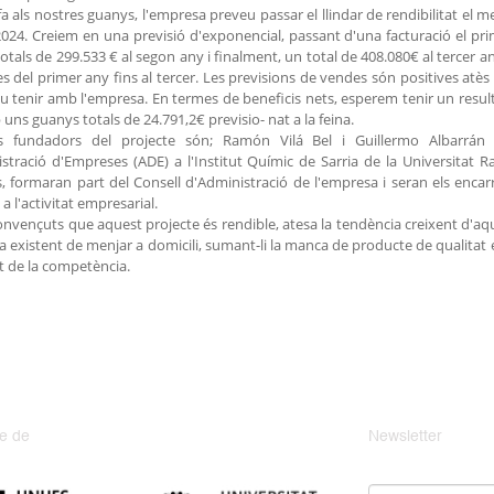
fa als nostres guanys, l'empresa preveu passar el llindar de rendibilitat el m
 2024. Creiem en una previsió d'exponencial, passant d'una facturació el p
otals de 299.533 € al segon any i finalment, un total de 408.080€ al tercer an
s del primer any fins al tercer. Les previsions de vendes són positives atès
u tenir amb l'empresa. En termes de beneficis nets, esperem tenir un resulta
uns guanys totals de 24.791,2€ previsio- nat a la feina.
is fundadors del projecte són; Ramón Vilá Bel i Guillermo Albarrán 
stració d'Empreses (ADE) a l'Institut Químic de Sarria de la Universitat 
s, formaran part del Consell d'Administració de l'empresa i seran els enca
a l'activitat empresarial.
nvençuts que aquest projecte és rendible, atesa la tendència creixent d'aque
existent de menjar a domicili, sumant-li la manca de producte de qualitat en
t de la competència.
e de
Newsletter