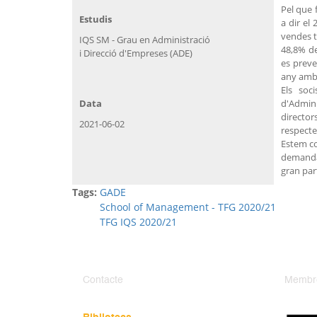
Pel que 
Estudis
a dir el
vendes t
IQS SM - Grau en Administració
48,8% de
i Direcció d'Empreses (ADE)
es preve
any amb 
Els soc
Data
d'Admini
director
2021-06-02
respecte 
Estem co
demanda 
gran par
Tags:
GADE
School of Management - TFG 2020/21
TFG IQS 2020/21
Contacte
Membr