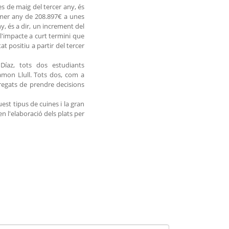
es de maig del tercer any, és
rimer any de 208.897€ a unes
y, és a dir, un increment del
 l'impacte a curt termini que
t positiu a partir del tercer
Díaz, tots dos estudiants
Ramon Llull. Tots dos, com a
rregats de prendre decisions
st tipus de cuines i la gran
 l'elaboració dels plats per