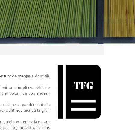
onsum de menjar a domicili,
ferir una àmplia varietat de
zant el volum de comandes i
enciat per la pandèmia de la
renciant-nos així de la gran
t, així com tenir a la nostra
portat íntegrament pels seus