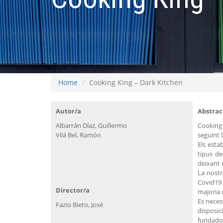
Home
Cooking King – Dark Kitchen
Autor/a
Abstrac
Albarrán Díaz, Guillermo
Cooking 
Vilá Bel, Ramón
seguint 
Els esta
tipus de
deixant e
La nostr
Covid19 
Director/a
majoria 
Es neces
Fazio Bieto, José
disposic
fundador