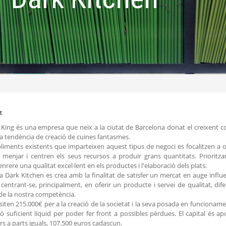
t
King és una empresa que neix a la ciutat de Barcelona donat el creixent c
la tendència de creació de cuines fantasmes.
bliments existents que imparteixen aquest tipus de negoci es focalitzen a o
 menjar i centren els seus recursos a produir grans quantitats. Priorit
nrere una qualitat excel·lent en els productes i l'elaboració dels plats.
a Dark Kitchen es crea amb la finalitat de satisfer un mercat en auge influ
centrant-se, principalment, en oferir un producte i servei de qualitat, dife
de la nostra competència.
siten 215.000€ per a la creació de la societat i la seva posada en funcionamen
ió suficient líquid per poder fer front a possibles pèrdues. El capital és a
s a parts iguals, 107.500 euros cadascun.