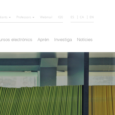
ES
CA
EN
diants
Professors
Webmail
IQS
rsos electrònics
Aprèn
Investiga
Notícies