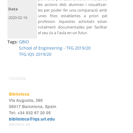
les accions dels alumnes i visualitzar-
Data
les per poder fer una comparació amb
unes fites establertes a priori pel
2020-02-16
professor. Aquestes activitats estan
totalment documentades per facilitar
el seu ús a l'aula en un futur.
Tags:
GBIO
School of Engineering - TFG 2019/20
TFG IQS 2019/20
Contacte
Biblioteca
Via Augusta, 390
08017 Barcelona, Spain
Tel: +34 932 67 20 05
biblioteca@iqs.url.edu
Membre de