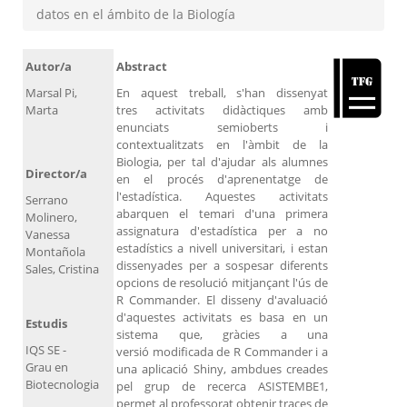
datos en el ámbito de la Biología
Autor/a
Abstract
Marsal Pi,
En aquest treball, s'han dissenyat
Marta
tres activitats didàctiques amb
enunciats semioberts i
contextualitzats en l'àmbit de la
Biologia, per tal d'ajudar als alumnes
Director/a
en el procés d'aprenentatge de
l'estadística. Aquestes activitats
Serrano
abarquen el temari d'una primera
Molinero,
assignatura d'estadística per a no
Vanessa
estadístics a nivell universitari, i estan
Montañola
dissenyades per a sospesar diferents
Sales, Cristina
opcions de resolució mitjançant l'ús de
R Commander. El disseny d'avaluació
d'aquestes activitats es basa en un
Estudis
sistema que, gràcies a una
IQS SE -
versió modificada de R Commander i a
Grau en
una aplicació Shiny, ambdues creades
Biotecnologia
pel grup de recerca ASISTEMBE1,
permet al professorat obtenir traces de