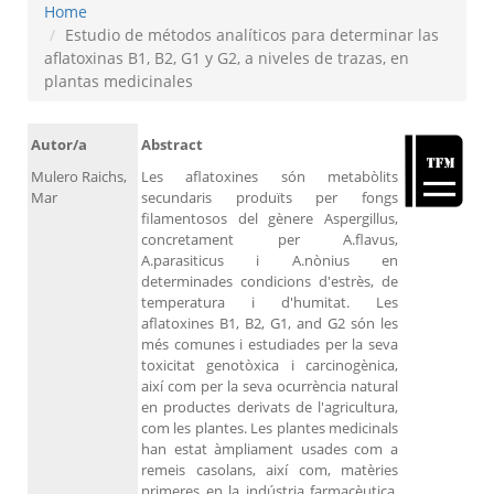
Home
Estudio de métodos analíticos para determinar las
aflatoxinas B1, B2, G1 y G2, a niveles de trazas, en
plantas medicinales
Autor/a
Abstract
Mulero Raichs,
Les aflatoxines són metabòlits
Mar
secundaris produïts per fongs
filamentosos del gènere Aspergillus,
concretament per A.flavus,
A.parasiticus i A.nònius en
determinades condicions d'estrès, de
temperatura i d'humitat. Les
aflatoxines B1, B2, G1, and G2 són les
més comunes i estudiades per la seva
toxicitat genotòxica i carcinogènica,
així com per la seva ocurrència natural
en productes derivats de l'agricultura,
com les plantes. Les plantes medicinals
han estat àmpliament usades com a
remeis casolans, així com, matèries
primeres en la indústria farmacèutica.