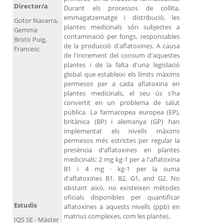
Director/a
Durant els processos de collita,
emmagatzematge i distribució, les
Gotor Navarra,
plantes medicinals són subjectes a
Gemma
contaminació per fongs, responsables
Broto Puig,
de la producció d'aflatoxines. A causa
Francesc
de l'increment del consum d'aquestes
plantes i de la falta d'una legislació
global que estableixi els límits màxims
permesos per a cada aflatoxina en
plantes medicinals, el seu ús s'ha
convertit en un problema de salut
pública. La farmacopea europea (EP),
britànica (BP) i alemanya (GP) han
implementat els nivells màxims
permesos més estrictes per regular la
presència d'aflatoxines en plantes
medicinals: 2 mg kg-1 per a l'aflatoxina
B1 i 4 mg · kg-1 per la suma
d'aflatoxines B1, B2, G1, and G2. No
obstant això, no existeixen mètodes
oficials disponibles per quantificar
Estudis
aflatoxines a aquests nivells (ppb) en
matrius complexes, com les plantes.
IQS SE - Màster