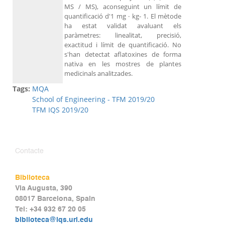
MS / MS), aconseguint un límit de
quantificació d'1 mg · kg- 1. El mètode
ha estat validat avaluant els
paràmetres: linealitat, precisió,
exactitud i límit de quantificació. No
s'han detectat aflatoxines de forma
nativa en les mostres de plantes
medicinals analitzades.
Tags:
MQA
School of Engineering - TFM 2019/20
TFM IQS 2019/20
Contacte
Biblioteca
Via Augusta, 390
08017 Barcelona, Spain
Tel: +34 932 67 20 05
biblioteca@iqs.url.edu