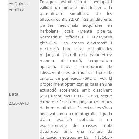
En aquest estudi s'ha desenvolupat i
en Química
validat un mètode analític per a la
Analítica
quantificació simultània de les
aflatoxines B1, B2, G1 i G2 en diferents
plantes medicinals adquirides en
herbolaris locals (Menta piperita,
Rosmarinus officinalis i Eucalyptus
globulus). Les etapes d'extracció i
purificació han estat optimitzades
mitjançant l'estudi dels paràmetres:
manera d'extracció, temperatura
aplicada, tipus i composició de
l'dissolvent, pes de mostra i tipus de
cartutx de purificació (SPE o IAC). El
procediment optimitzat es basa en una
extracció accelerada amb dissolvent
Data
(ASE) usant MeOH: H2O (3: 2), seguit
d'una purificació mitjançant columnes
2020-09-13
de immunoafinitat. Els extractes s'han
analitzat amb cromatografia líquida
d'alta resolució acoblada a un
espectròmetre de masses triple
quadrupol amb una manera de
ionització electrospray ESI (+) (LC-ESI-