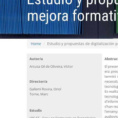
mejora formati
Home
Estudio y propuestas de digitalización 
Autor/a
Abstrac
Arcusa Gil de Oliveira, Víctor
El prese
era pres
termini 
Director/a
necessit
tecnolog
Gallemí Rovira, Oriol
Es reali
Torne, Marc
tecnolog
d'inform
s’han rea
Estudis
l'enseny
audiovis
IQS SE - Grau en Enginyeria en Tecnologies