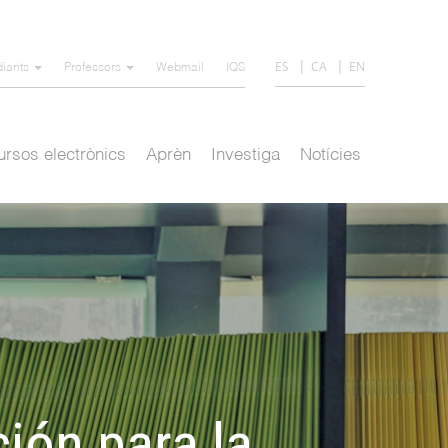
ES
CA
EN
diants
Professors
Webmail
IQS
rsos electrònics
Aprèn
Investiga
Notícies
ción para la