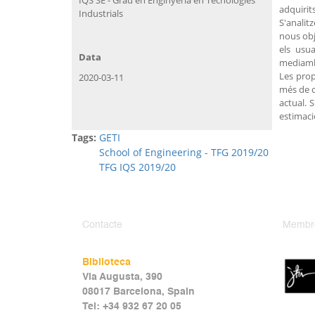
adquirit
Industrials
S'analit
nous obj
els usua
Data
mediambi
Les prop
2020-03-11
més de c
actual. 
estimaci
Tags:
GETI
School of Engineering - TFG 2019/20
TFG IQS 2019/20
Contacte
Membr
Biblioteca
Via Augusta, 390
08017 Barcelona, Spain
Tel: +34 932 67 20 05