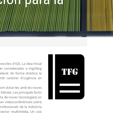
escoles d'IQS. La idea inicial
ser considerades a mig/llarg
elerat de forma dràstica la
 amb caràcter d'urgència en
i com dotar-les amb les noves
hibrida. Les principals fonts
sta de noves tecnologies) on
ión en videoconferències sobre
professionals de la indústria
st sector multimèdia. Un cop