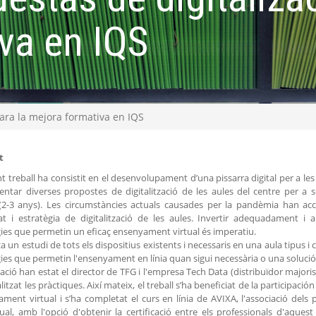
va en IQS
para la mejora formativa en IQS
t
nt treball ha consistit en el desenvolupament d’una pissarra digital per a les 
entar diverses propostes de digitalització de les aules del centre per a 
(2-3 anys). Les circumstàncies actuals causades per la pandèmia han acc
at i estratègia de digitalització de les aules. Invertir adequadament i
ies que permetin un eficaç ensenyament virtual és imperatiu.
tza un estudi de tots els dispositius existents i necessaris en una aula tipus 
ies que permetin l'ensenyament en línia quan sigui necessària o una solució 
ació han estat el director de TFG i l'empresa Tech Data (distribuïdor majori
litzat les pràctiques. Així mateix, el treball s’ha beneficiat de la participac
ament virtual i s’ha completat el curs en línia de AVIXA, l'associació dels 
ual, amb l'opció d'obtenir la certificació entre els professionals d'aque