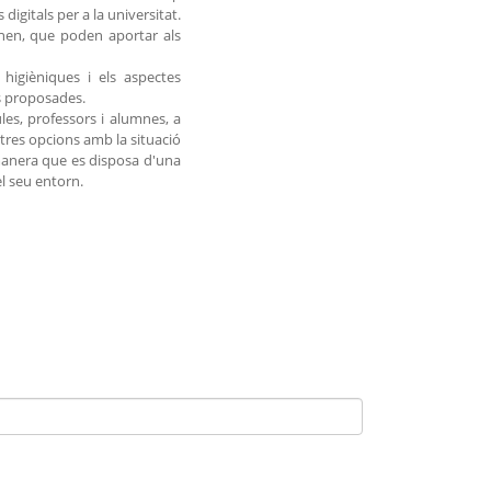
igitals per a la universitat.
tenen, que poden aportar als
i higièniques i els aspectes
ns proposades.
es, professors i alumnes, a
tres opcions amb la situació
manera que es disposa d'una
el seu entorn.