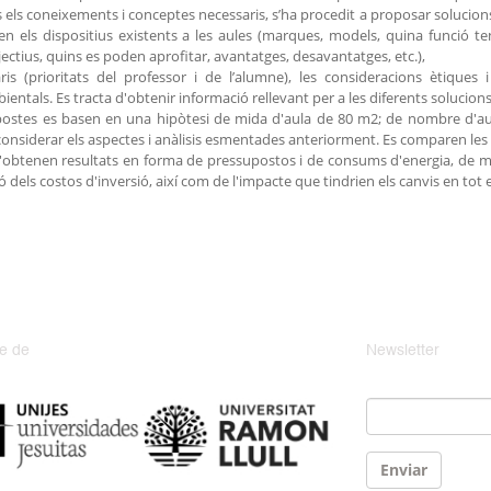
s els coneixements i conceptes necessaris, s’ha procedit a proposar solucions d
zen els dispositius existents a les aules (marques, models, quina funció 
ectius, quins es poden aprofitar, avantatges, desavantatges, etc.),
ris (prioritats del professor i de l’alumne), les consideracions ètiques 
entals. Es tracta d'obtenir informació rellevant per a les diferents solucio
ostes es basen en una hipòtesi de mida d'aula de 80 m2; de nombre d'aul
onsiderar els aspectes i anàlisis esmentades anteriorment. Es comparen les 
S'obtenen resultats en forma de pressupostos i de consums d'energia, de 
ó dels costos d'inversió, així com de l'impacte que tindrien els canvis en tot 
e de
Newsletter
Email
*
Enviar