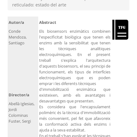
reticulado: estado del arte
Autor/a
Abstract
Conde
Els biosensors enzimàtics combinen
Mendoza,
l'especificitat biològica que tenen els
Santiago
enzims amb la sensibilitat que tenen
les tècniques analítiques
electroquímiques. En el present
treball s'explica l'arquitectura
d'aquests biosensors, el seu principi de
funcionament, els tipus de interfícies
electroquímiques que es poden
emprar i les diferents tècniques
d'immobilització enzimàtica que
Director/a
existeixen, amb els avantatges i
desavantatges que presenten.
Abellà Iglesias,
Es considera que l'encapsulament
Jordi
polimèric és la tècnica d'immobilització
Colominas
més convenient, pel fet que afavoreix
Fuster, Sergi
la conformació activa dels enzims i
ajuda a la seva estabilitat.
En el treball s'han explicat les tècniques