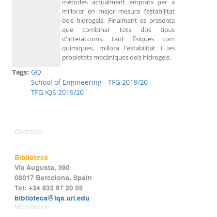
mètodes actualment emprats per a
millorar en major mesura l'estabilitat
dels hidrogels. Finalment es presenta
que combinar tots dos tipus
d'interaccions, tant físiques com
químiques, millora l'estabilitat i les
propietats mecàniques dels hidrogels.
Tags:
GQ
School of Engineering - TFG 2019/20
TFG IQS 2019/20
Contacte
Biblioteca
Via Augusta, 390
08017 Barcelona, Spain
Tel: +34 932 67 20 05
biblioteca@iqs.url.edu
Membre de