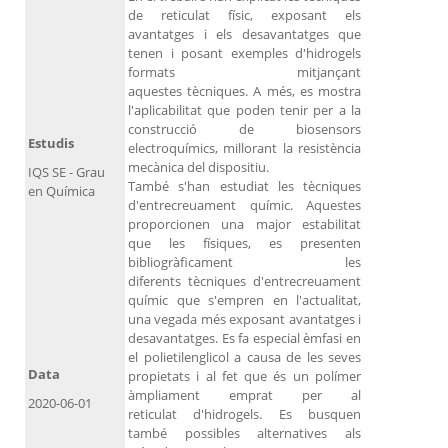
de reticulat físic, exposant els
avantatges i els desavantatges que
tenen i posant exemples d'hidrogels
formats mitjançant
aquestes tècniques. A més, es mostra
l'aplicabilitat que poden tenir per a la
construcció de biosensors
Estudis
electroquímics, millorant la resistència
mecànica del dispositiu.
IQS SE - Grau
També s'han estudiat les tècniques
en Química
d'entrecreuament químic. Aquestes
proporcionen una major estabilitat
que les físiques, es presenten
bibliogràficament les
diferents tècniques d'entrecreuament
químic que s'empren en l'actualitat,
una vegada més exposant avantatges i
desavantatges. Es fa especial èmfasi en
el polietilenglicol a causa de les seves
Data
propietats i al fet que és un polímer
àmpliament emprat per al
2020-06-01
reticulat d'hidrogels. Es busquen
també possibles alternatives als