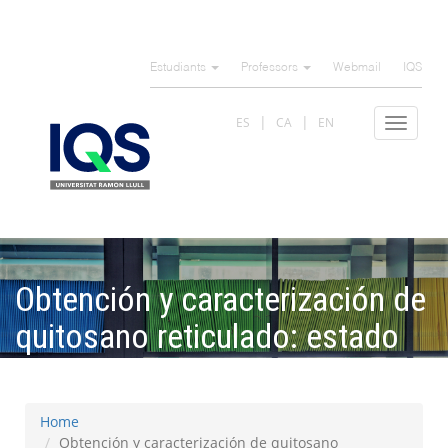
Skip
to
Estudiants
Professors
Webmail
IQS
main
content
ES
CA
EN
Toggle
navigat
Obtención y caracterización de
quitosano reticulado: estado
del arte
Home
Obtención y caracterización de quitosano