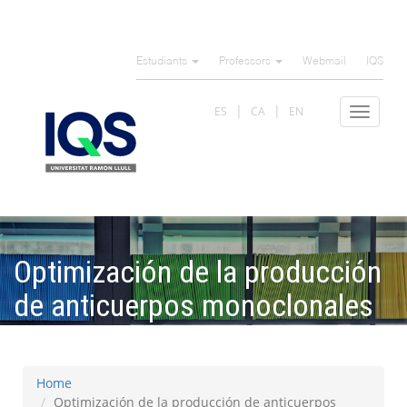
Skip
to
Estudiants
Professors
Webmail
IQS
main
content
ES
CA
EN
Toggle
navigat
Optimización de la producción
de anticuerpos monoclonales
en un Wave Biorreactor
Home
Optimización de la producción de anticuerpos