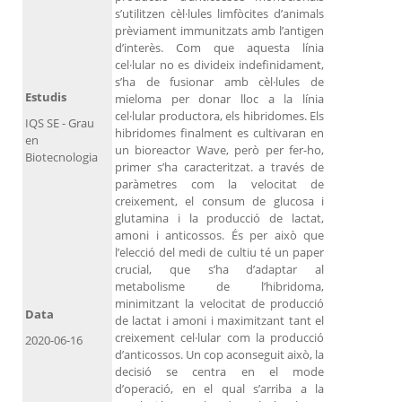
s’utilitzen cèl·lules limfòcites d’animals
prèviament immunitzats amb l’antigen
d’interès. Com que aquesta línia
cel·lular no es divideix indefinidament,
s’ha de fusionar amb cèl·lules de
Estudis
mieloma per donar lloc a la línia
cel·lular productora, els hibridomes. Els
IQS SE - Grau
hibridomes finalment es cultivaran en
en
un bioreactor Wave, però per fer-ho,
Biotecnologia
primer s’ha caracteritzat. a través de
paràmetres com la velocitat de
creixement, el consum de glucosa i
glutamina i la producció de lactat,
amoni i anticossos. És per això que
l’elecció del medi de cultiu té un paper
crucial, que s’ha d’adaptar al
metabolisme de l’hibridoma,
minimitzant la velocitat de producció
Data
de lactat i amoni i maximitzant tant el
creixement cel·lular com la producció
2020-06-16
d’anticossos. Un cop aconseguit això, la
decisió se centra en el mode
d’operació, en el qual s’arriba a la