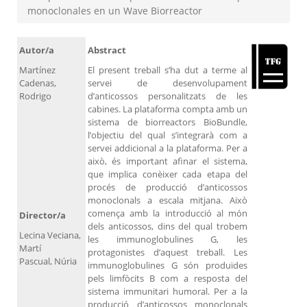
monoclonales en un Wave Biorreactor
Autor/a
Abstract
Martínez
El present treball s’ha dut a terme al
Cadenas,
servei de desenvolupament
Rodrigo
d’anticossos personalitzats de les
cabines. La plataforma compta amb un
sistema de biorreactors BioBundle,
l’objectiu del qual s’integrarà com a
servei addicional a la plataforma. Per a
això, és important afinar el sistema,
que implica conèixer cada etapa del
procés de producció d’anticossos
monoclonals a escala mitjana. Això
comença amb la introducció al món
Director/a
dels anticossos, dins del qual trobem
Lecina Veciana,
les immunoglobulines G, les
Martí
protagonistes d’aquest treball. Les
Pascual, Núria
immunoglobulines G són produïdes
pels limfòcits B com a resposta del
sistema immunitari humoral. Per a la
producció d’anticossos monoclonals