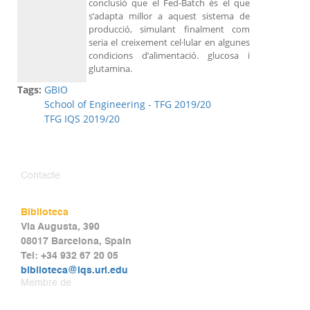
conclusió que el Fed-Batch és el que
s’adapta millor a aquest sistema de
producció, simulant finalment com
seria el creixement cel·lular en algunes
condicions d’alimentació. glucosa i
glutamina.
Tags:
GBIO
School of Engineering - TFG 2019/20
TFG IQS 2019/20
Contacte
Biblioteca
Via Augusta, 390
08017 Barcelona, Spain
Tel: +34 932 67 20 05
biblioteca@iqs.url.edu
Membre de