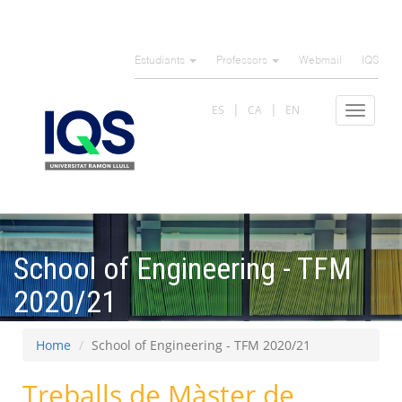
Skip
to
Estudiants
Professors
Webmail
IQS
main
content
ES
CA
EN
Toggle
navigat
School of Engineering - TFM
2020/21
Home
School of Engineering - TFM 2020/21
Treballs de Màster de