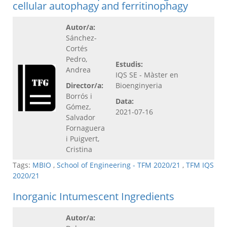
cellular autophagy and ferritinophagy
Autor/a:
Sánchez-
Cortés
Pedro,
Estudis:
Andrea
IQS SE - Màster en
Director/a:
Bioenginyeria
Borrós i
Data:
Gómez,
2021-07-16
Salvador
Fornaguera
i Puigvert,
Cristina
Tags:
MBIO
,
School of Engineering - TFM 2020/21
,
TFM IQS
2020/21
Inorganic Intumescent Ingredients
Autor/a: