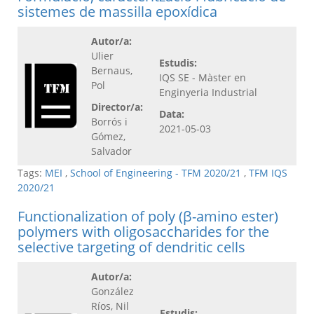
sistemes de massilla epoxídica
Autor/a:
Ulier
Estudis:
Bernaus,
IQS SE - Màster en
Pol
Enginyeria Industrial
Director/a:
Data:
Borrós i
2021-05-03
Gómez,
Salvador
Tags:
MEI
,
School of Engineering - TFM 2020/21
,
TFM IQS
2020/21
Functionalization of poly (β-amino ester)
polymers with oligosaccharides for the
selective targeting of dendritic cells
Autor/a:
González
Ríos, Nil
Estudis: