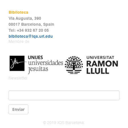
Biblioteca
Via Augusta, 390
08017 Barcelona, Spain
Tel: +34 932 67 20 05
biblioteca@iqs.url.edu
Membre de
Newsletter
Email
*
Enviar
© 2019 IQS Barcelona.