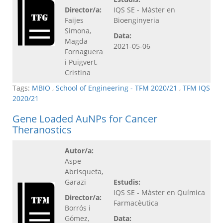
Director/a:
IQS SE - Màster en
Faijes
Bioenginyeria
Simona,
Data:
Magda
2021-05-06
Fornaguera
i Puigvert,
Cristina
Tags:
MBIO
,
School of Engineering - TFM 2020/21
,
TFM IQS
2020/21
Gene Loaded AuNPs for Cancer
Theranostics
Autor/a:
Aspe
Abrisqueta,
Garazi
Estudis:
IQS SE - Màster en Química
Director/a:
Farmacèutica
Borrós i
Gómez,
Data: