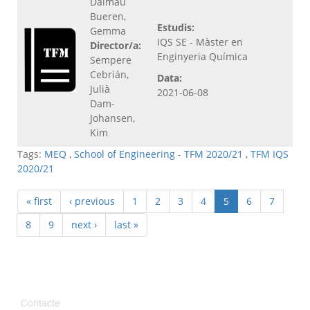
Dalmau
Bueren,
Estudis:
Gemma
IQS SE - Màster en
Director/a:
Enginyeria Química
Sempere
Cebrián,
Data:
Julià
2021-06-08
Dam-
Johansen,
Kim
Tags:
MEQ
,
School of Engineering - TFM 2020/21
,
TFM IQS
2020/21
« first
‹ previous
1
2
3
4
5
6
7
8
9
next ›
last »
Contacte