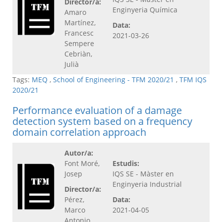
Director/a:
Enginyeria Química
Amaro
Martínez,
Data:
Francesc
2021-03-26
Sempere
Cebriàn,
Julià
Tags:
MEQ
,
School of Engineering - TFM 2020/21
,
TFM IQS
2020/21
Performance evaluation of a damage
detection system based on a frequency
domain correlation approach
Autor/a:
Font Moré,
Estudis:
Josep
IQS SE - Màster en
Enginyeria Industrial
Director/a:
Pérez,
Data:
Marco
2021-04-05
Antonio