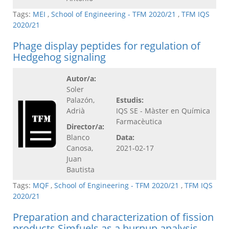
Tags:
MEI
,
School of Engineering - TFM 2020/21
,
TFM IQS
2020/21
Phage display peptides for regulation of
Hedgehog signaling
Autor/a:
Soler
Palazón,
Estudis:
Adrià
IQS SE - Màster en Química
Farmacèutica
Director/a:
Blanco
Data:
Canosa,
2021-02-17
Juan
Bautista
Tags:
MQF
,
School of Engineering - TFM 2020/21
,
TFM IQS
2020/21
Preparation and characterization of fission
products Simfuels as a burnup analysis