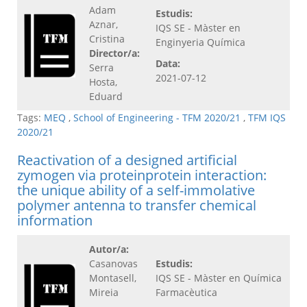
Adam
Estudis:
Aznar,
IQS SE - Màster en
Cristina
Enginyeria Química
Director/a:
Data:
Serra
2021-07-12
Hosta,
Eduard
Tags:
MEQ
,
School of Engineering - TFM 2020/21
,
TFM IQS
2020/21
Reactivation of a designed artificial
zymogen via proteinprotein interaction:
the unique ability of a self-immolative
polymer antenna to transfer chemical
information
Autor/a:
Casanovas
Estudis:
Montasell,
IQS SE - Màster en Química
Mireia
Farmacèutica