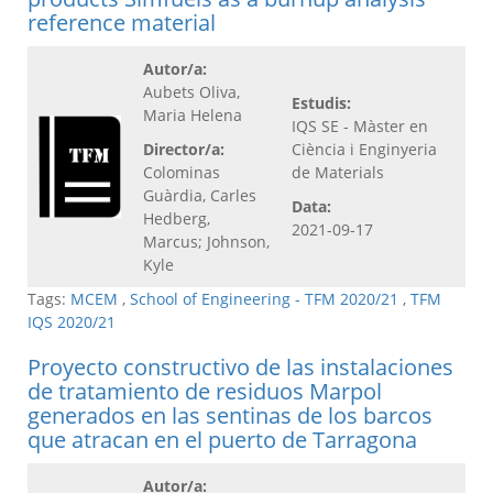
reference material
Autor/a:
Aubets Oliva,
Estudis:
Maria Helena
IQS SE - Màster en
Director/a:
Ciència i Enginyeria
Colominas
de Materials
Guàrdia, Carles
Data:
Hedberg,
2021-09-17
Marcus; Johnson,
Kyle
Tags:
MCEM
,
School of Engineering - TFM 2020/21
,
TFM
IQS 2020/21
Proyecto constructivo de las instalaciones
de tratamiento de residuos Marpol
generados en las sentinas de los barcos
que atracan en el puerto de Tarragona
Autor/a: