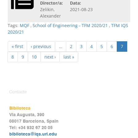
Director/a:
Data:
Zelikin,
2021-08-23
Alexander
Tags:
MQF
,
School of Engineering - TFM 2020/21
,
TFM IQS
2020/21
« first
‹ previous
…
2
3
4
5
6
7
8
9
10
next ›
last »
Contacte
Biblioteca
Via Augusta, 390
08017 Barcelona, Spain
Tel: +34 932 67 20 05
biblioteca@iqs.url.edu