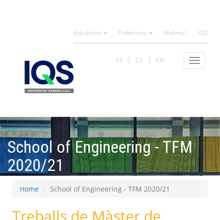
Skip
to
Estudiants
Professors
Webmail
IQS
main
content
ES
CA
EN
Toggle
navigat
School of Engineering - TFM
2020/21
Home
School of Engineering - TFM 2020/21
Treballs de Màster de