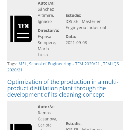
Autor/a:
Sánchez
Altimira,
Estudis:
Ignacio
IQS SE - Màster en
Enginyeria Industrial
Director/a:
Espasa
Data:
Sempere,
2021-09-08
María
Luisa
Tags:
MEI
,
School of Engineering - TFM 2020/21
,
TFM IQS
2020/21
Optimization of the production in a multi-
product distillation plant through the
development of its cleaning concept
Autor/a:
Ramos
Casanova,
Estudis:
Carlota
IQS SE - Màster en