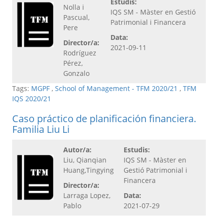
Estudis:
Nolla i
IQS SM - Màster en Gestió
Pascual,
Patrimonial i Financera
Pere
Data:
Director/a:
2021-09-11
Rodríguez
Pérez,
Gonzalo
Tags:
MGPF
,
School of Management - TFM 2020/21
,
TFM
IQS 2020/21
Caso práctico de planificación financiera.
Familia Liu Li
Autor/a:
Estudis:
Liu, Qianqian
IQS SM - Màster en
Huang,Tingying
Gestió Patrimonial i
Financera
Director/a:
Larraga Lopez,
Data:
Pablo
2021-07-29