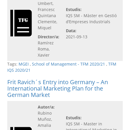
Umbert,
Francesc
Estudis:
Quintana
IQS SM - Màster en Gestió
Clemente,
d’Empreses Industrials
Miquel
Data:
Director/a:
2021-09-13
Ramírez
Roma,
Xavier
Tags:
MGEI
,
School of Management - TFM 2020/21
,
TFM
IQS 2020/21
Frit Ravich´s Entry into Germany – An
International Marketing Plan for the
German Market
Autor/a:
Rubino
Estudis:
Muñoz,
IQS SM - Master in
Amalia
International Marketing in