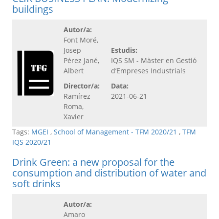
buildings
Autor/a:
Font Moré,
Josep
Estudis:
Pérez Jané,
IQS SM - Màster en Gestió
Albert
d’Empreses Industrials
Director/a:
Data:
Ramírez
2021-06-21
Roma,
Xavier
Tags:
MGEI
,
School of Management - TFM 2020/21
,
TFM
IQS 2020/21
Drink Green: a new proposal for the
consumption and distribution of water and
soft drinks
Autor/a:
Amaro