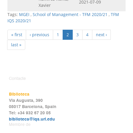
2021-07-09
Xavier
Tags:
MGEI
,
School of Management - TFM 2020/21
,
TFM
IQS 2020/21
« first
‹ previous
1
2
3
4
next ›
last »
Contacte
Biblioteca
Via Augusta, 390
08017 Barcelona, Spain
Tel: +34 932 67 20 05
biblioteca@iqs.url.edu
Membre de