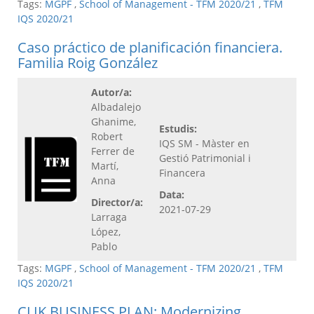
Tags:
MGPF
,
School of Management - TFM 2020/21
,
TFM
IQS 2020/21
Caso práctico de planificación financiera.
Familia Roig González
Autor/a:
Albadalejo
Ghanime,
Estudis:
Robert
IQS SM - Màster en
Ferrer de
Gestió Patrimonial i
Martí,
Financera
Anna
Data:
Director/a:
2021-07-29
Larraga
López,
Pablo
Tags:
MGPF
,
School of Management - TFM 2020/21
,
TFM
IQS 2020/21
CLIK BUSINESS PLAN: Modernizing