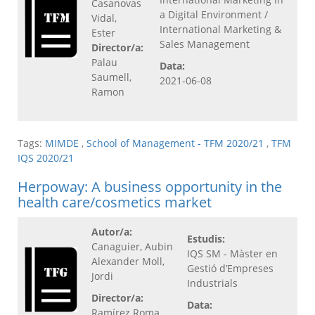
Casanovas
a Digital Environment /
Vidal,
International Marketing &
Ester
Sales Management
Director/a:
Palau
Data:
Saumell,
2021-06-08
Ramon
Tags:
MIMDE
,
School of Management - TFM 2020/21
,
TFM
IQS 2020/21
Herpoway: A business opportunity in the
health care/cosmetics market
Autor/a:
Estudis:
Canaguier, Aubin
IQS SM - Màster en
Alexander Moll,
Gestió d’Empreses
Jordi
Industrials
Director/a:
Data:
Ramírez Roma,