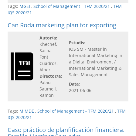
Tags:
MGEI
,
School of Management - TFM 2020/21
,
TFM
IQS 2020/21
Can Roda marketing plan for exporting
Autor/a:
Estudis:
Khechef,
IQS SM - Master in
Sacha
International Marketing in
Font
a Digital Environment /
Cuadros,
International Marketing &
Albert
Sales Management
Director/a:
Palau
Data:
Saumell,
2021-06-06
Ramon
Tags:
MIMDE
,
School of Management - TFM 2020/21
,
TFM
IQS 2020/21
Caso práctico de planfificación financiera.