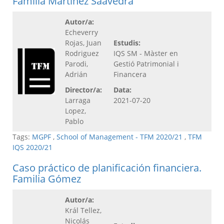
Familia Martínez Saavedra
Autor/a:
Echeverry
Rojas, Juan
Estudis:
Rodriguez
IQS SM - Màster en
Parodi,
Gestió Patrimonial i
Adrián
Financera
Director/a:
Data:
Larraga
2021-07-20
Lopez,
Pablo
Tags:
MGPF
,
School of Management - TFM 2020/21
,
TFM
IQS 2020/21
Caso práctico de planificación financiera.
Familia Gómez
Autor/a:
Král Tellez,
Nicolás