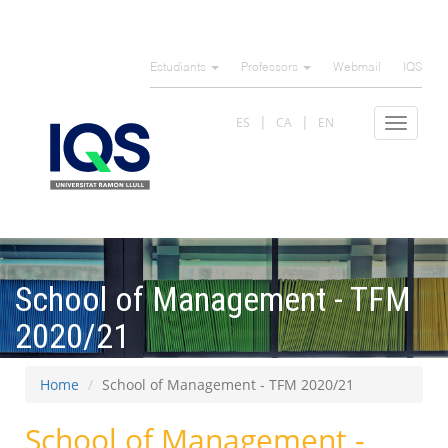
Skip
to
Estudiants
Professors
Webmail
IQS
main
content
ES
CA
EN
Toggle
navigat
School of Management - TFM
2020/21
Home
School of Management - TFM 2020/21
School of Management -