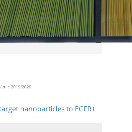
adèmic 2019/2020.
 target nanoparticles to EGFR+