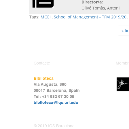
Director/a:
Olivé Tomàs, Antoni
Tags:
MGEI
,
School of Management - TFM 2019/20
« fir
Contacte
Membr
Biblioteca
Via Augusta, 390
08017 Barcelona, Spain
Tel: +34 932 67 20 05
biblioteca@iqs.url.edu
© 2019 IQS Barcelona.