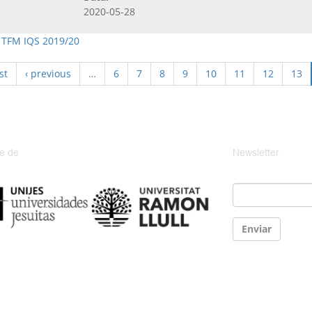
2020-05-28
,
TFM IQS 2019/20
st
‹ previous
…
6
7
8
9
10
11
12
13
e de
Newsletter
Email
*
Enviar