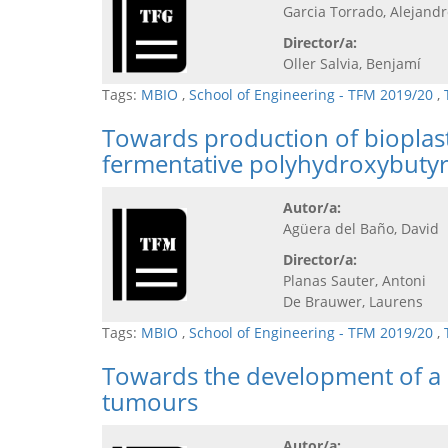
Garcia Torrado, Alejand
Director/a:
Oller Salvia, Benjamí
Tags:
MBIO
,
School of Engineering - TFM 2019/20
,
Towards production of bioplast
fermentative polyhydroxybutyr
Autor/a:
Agüera del Baño, David
Director/a:
Planas Sauter, Antoni
De Brauwer, Laurens
Tags:
MBIO
,
School of Engineering - TFM 2019/20
,
Towards the development of a h
tumours
Autor/a: