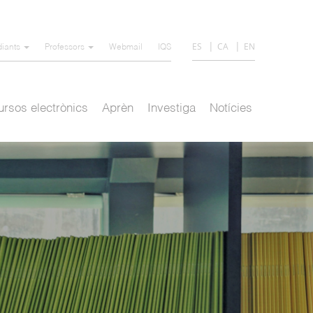
ES
CA
EN
diants
Professors
Webmail
IQS
rsos electrònics
Aprèn
Investiga
Notícies