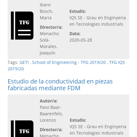
Ibern
Bosch,
Estudis:
Maria
IQS SE - Grau en Enginyeria
en Tecnologies Industrials
Director/a:
Menacho
Data:
Solà-
2020-05-28
Morales,
Joaquín
Tags:
GETI
,
School of Engineering - TFG 2019/20
,
TFG IQS
2019/20
Estudio de la conductividad en piezas
fabricadas mediante FDM
Autor/a:
Paso Baar-
Baarenfels,
Lorenzo
Estudis:
IQS SE - Grau en Enginyeria
Director/a:
en Tecnologies Industrials
Menacho