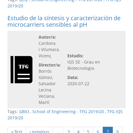
2019/20
Estudio de la síntesis y caracterización de
microcarriers sensibles al pH
Autor/a:
Cardona
i Vilumara,
Vicenç
Estudis:
IQS SE - Grau en
Director/a:
Biotecnologia
Borrós
Gómez,
Data:
Salvador
2020-07-22
Lecina
Veciana,
Martí
Tags:
GBIO
,
School of Engineering - TFG 2019/20
,
TFG IQS
2019/20
« first
‹ previous
…
3
4
5
6
7
8