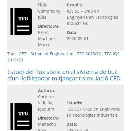
Fibla
Estudis:
Campmany,
IQS SE - Grau en
Júlia
Enginyeria en Tecnologies
Industrials
Director/a:
Pérez
Data:
Martínez,
2020-09-01
Marco
Tags:
GETI
,
School of Engineering - TFG 2019/20
,
TFG IQS
2019/20
Estudi del flux sònic en el sistema de buit
d’un liofilitzador mitjançant simulació CFD
Autor/a:
Corbera
Vidiella,
Estudis:
Joaquim
IQS SE - Grau en Enginyeria
en Tecnologies Industrials
Director/a:
Menacho
Data:
Solà-
2020-05-28