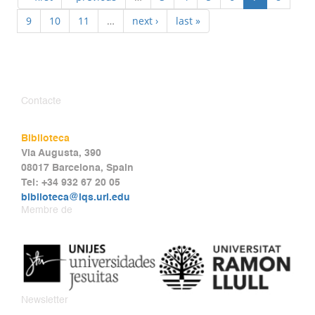
9
10
11
…
next ›
last »
Contacte
Biblioteca
Via Augusta, 390
08017 Barcelona, Spain
Tel: +34 932 67 20 05
biblioteca@iqs.url.edu
Membre de
Newsletter