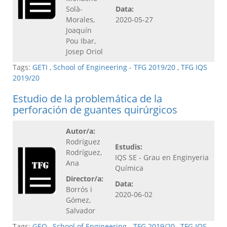
Solà-
Data:
Morales,
2020-05-27
Joaquín
Pou Ibar,
Josep Oriol
Tags:
GETI
,
School of Engineering - TFG 2019/20
,
TFG IQS
2019/20
Estudio de la problemática de la
perforación de guantes quirúrgicos
Autor/a:
Rodríguez
Estudis:
Rodríguez,
IQS SE - Grau en Enginyeria
Ana
Química
Director/a:
Data:
Borrós i
2020-06-02
Gómez,
Salvador
Tags:
GEQ
,
School of Engineering - TFG 2019/20
,
TFG IQS