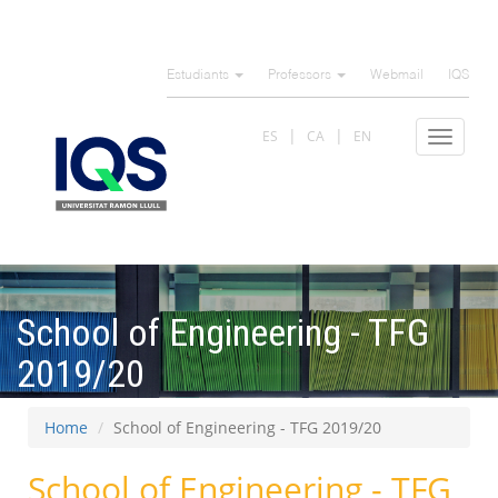
Skip
to
Estudiants
Professors
Webmail
IQS
main
content
ES
CA
EN
Toggle
navigat
School of Engineering - TFG
2019/20
Home
School of Engineering - TFG 2019/20
School of Engineering - TFG