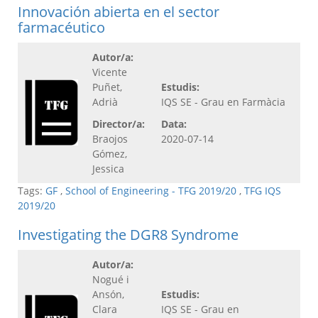
Innovación abierta en el sector
farmacéutico
Autor/a:
Vicente
Puñet,
Estudis:
Adrià
IQS SE - Grau en Farmàcia
Director/a:
Data:
Braojos
2020-07-14
Gómez,
Jessica
Tags:
GF
,
School of Engineering - TFG 2019/20
,
TFG IQS
2019/20
Investigating the DGR8 Syndrome
Autor/a:
Nogué i
Ansón,
Estudis:
Clara
IQS SE - Grau en