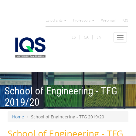
Skip
to
Estudiants
Professors
Webmail
IQS
main
content
ES
CA
EN
Toggle
navigat
School of Engineering - TFG
2019/20
Home
School of Engineering - TFG 2019/20
School of Engineering - TFG