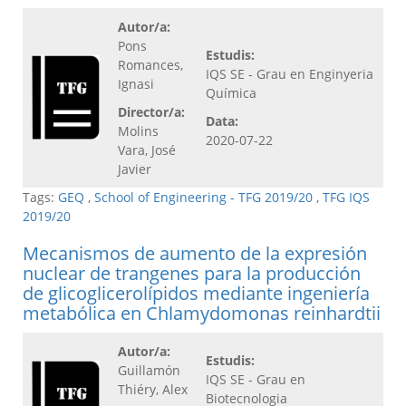
Autor/a:
Pons
Estudis:
Romances,
IQS SE - Grau en Enginyeria
Ignasi
Química
Director/a:
Data:
Molins
2020-07-22
Vara, José
Javier
Tags:
GEQ
,
School of Engineering - TFG 2019/20
,
TFG IQS
2019/20
Mecanismos de aumento de la expresión
nuclear de trangenes para la producción
de glicoglicerolípidos mediante ingeniería
metabólica en Chlamydomonas reinhardtii
Autor/a:
Estudis:
Guillamón
IQS SE - Grau en
Thiéry, Alex
Biotecnologia