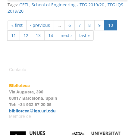
Tags:
GETI
,
School of Engineering - TFG 2019/20
,
TFG IQS
2019/20
« first
‹ previous
…
6
7
8
9
10
11
12
13
14
next ›
last »
Contacte
Biblioteca
Via Augusta, 390
08017 Barcelona, Spain
Tel: +34 932 67 20 05
biblioteca@iqs.url.edu
Membre de