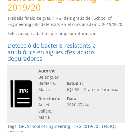
2019/20
Treballs finals de grau (TFG) dels graus de l'School of
Engineering (SE) defensats en el curs acadèmic 2019/2020.
Seleccionar cada títol per ampliar informació.
Detecció de bacteris resistents a
antibiòtics en aigües d’estacions
depuradores
Autor/a:
Belenguer
Batllerià,
Estudis:
Maria
IQS SE - Grau en Farmàcia
Director/a:
Data:
Auset
2020-07-14
Vallejo,
Maria
Tags:
GF
,
School of Engineering - TFG 2019/20
,
TFG IQS