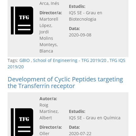
Arca, Inés
Estudis:
Director/a:
IQS SE - Grau en
Martorell
Biotecnologia
López,
Data:
Jordi
2020-09-08
Molins
Monteys,
Blanca
Tags:
GBIO
,
School of Engineering - TFG 2019/20
,
TFG IQS
2019/20
Development of Cyclic Peptides targeting
the Transferrin receptor
Autor/a:
Roig
Martínez,
Estudis:
Albert
IQS SE - Grau en Química
Director/a:
Data:
Oller
2020-07-22