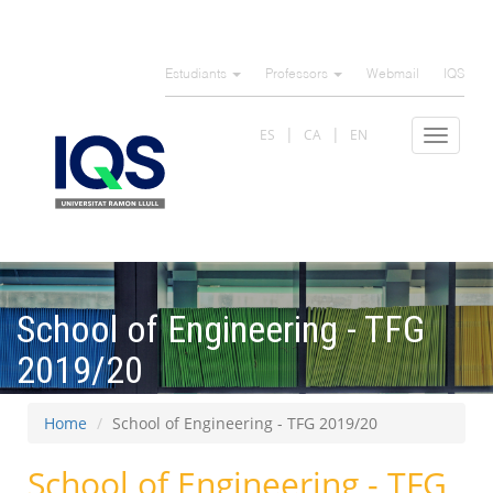
Skip
to
Estudiants
Professors
Webmail
IQS
main
content
ES
CA
EN
Toggle
navigat
School of Engineering - TFG
2019/20
Home
School of Engineering - TFG 2019/20
School of Engineering - TFG