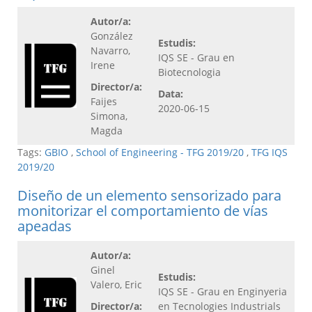
Autor/a:
González
Estudis:
Navarro,
IQS SE - Grau en
Irene
Biotecnologia
Director/a:
Data:
Faijes
2020-06-15
Simona,
Magda
Tags:
GBIO
,
School of Engineering - TFG 2019/20
,
TFG IQS
2019/20
Diseño de un elemento sensorizado para
monitorizar el comportamiento de vías
apeadas
Autor/a:
Ginel
Estudis:
Valero, Eric
IQS SE - Grau en Enginyeria
Director/a:
en Tecnologies Industrials