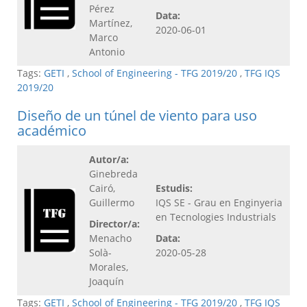
Pérez
Data:
Martínez,
2020-06-01
Marco
Antonio
Tags:
GETI
,
School of Engineering - TFG 2019/20
,
TFG IQS
2019/20
Diseño de un túnel de viento para uso
académico
Autor/a:
Ginebreda
Cairó,
Estudis:
Guillermo
IQS SE - Grau en Enginyeria
en Tecnologies Industrials
Director/a:
Menacho
Data:
Solà-
2020-05-28
Morales,
Joaquín
Tags:
GETI
,
School of Engineering - TFG 2019/20
,
TFG IQS