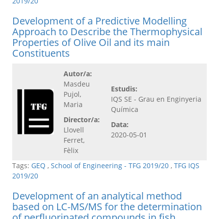
2019/20
Development of a Predictive Modelling
Approach to Describe the Thermophysical
Properties of Olive Oil and its main
Constituents
Autor/a:
Masdeu
Estudis:
Pujol,
IQS SE - Grau en Enginyeria
Maria
Química
Director/a:
Data:
Llovell
2020-05-01
Ferret,
Fèlix
Tags:
GEQ
,
School of Engineering - TFG 2019/20
,
TFG IQS
2019/20
Development of an analytical method
based on LC-MS/MS for the determination
of perfluorinated compounds in fish