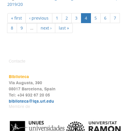
2019/20
« first
‹ previous
1
2
3
4
5
6
7
8
9
…
next ›
last »
Contacte
Biblioteca
Via Augusta, 390
08017 Barcelona, Spain
Tel: +34 932 67 20 05
biblioteca@iqs.url.edu
Membre de