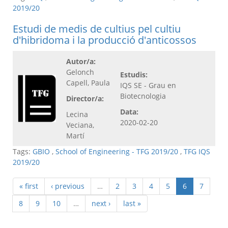
2019/20
Estudi de medis de cultius pel cultiu
d'hibridoma i la producció d'anticossos
Autor/a:
Gelonch
Estudis:
Capell, Paula
IQS SE - Grau en
Biotecnologia
Director/a:
Data:
Lecina
2020-02-20
Veciana,
Martí
Tags:
GBIO
,
School of Engineering - TFG 2019/20
,
TFG IQS
2019/20
« first
‹ previous
…
2
3
4
5
6
7
8
9
10
…
next ›
last »