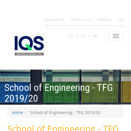
Skip
to
Estudiants
Professors
Webmail
IQS
main
content
ES
CA
EN
Toggle
navigat
School of Engineering - TFG
2019/20
Home
School of Engineering - TFG 2019/20
School of Engineering - TFG