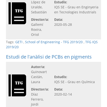
López de
Estudis:
Uralde,
IQS SE - Grau en Enginyeria
Sebastián
en Tecnologies Industrials
Director/a:
Data:
Gallemí
2020-05-28
Rovira,
Oriol
Tags:
GETI
,
School of Engineering - TFG 2019/20
,
TFG IQS
2019/20
Estudi de l'anàlisi de PCBs en pigments
Autor/a:
Guinovart
Castán,
Estudis:
Laura
IQS SE - Grau en Química
Director/a:
Data:
Díaz
2020-02-14
Ferrero,
Jordi