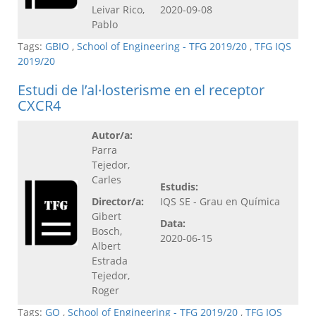
Leivar Rico,
2020-09-08
Pablo
Tags:
GBIO
,
School of Engineering - TFG 2019/20
,
TFG IQS
2019/20
Estudi de l’al·losterisme en el receptor
CXCR4
Autor/a:
Parra
Tejedor,
Carles
Estudis:
Director/a:
IQS SE - Grau en Química
Gibert
Data:
Bosch,
2020-06-15
Albert
Estrada
Tejedor,
Roger
Tags:
GQ
,
School of Engineering - TFG 2019/20
,
TFG IQS