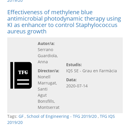
2019/20
Effectiveness of methylene blue
antimicrobial photodynamic therapy using
KI as enhancer to control Staphylococcus
aureus growth
Autor/a:
Serrano
Guardiola,
Anna
Estudis:
Director/a:
IQS SE - Grau en Farmàcia
Nonell
Data:
Marrugat,
2020-07-14
Santi
Agut
Bonsfills,
Montserrat
Tags:
GF
,
School of Engineering - TFG 2019/20
,
TFG IQS
2019/20