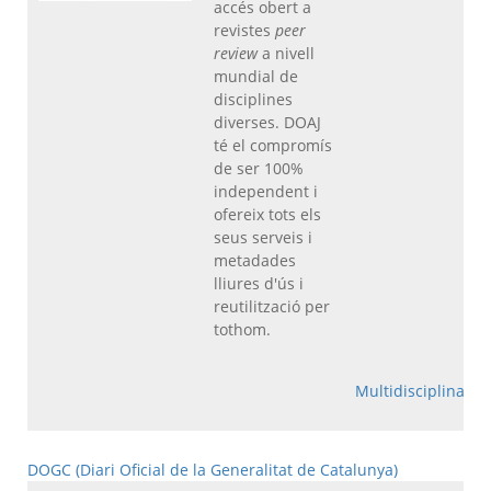
accés obert a
revistes
peer
review
a nivell
mundial de
disciplines
diverses. DOAJ
té el compromís
de ser 100%
independent i
ofereix tots els
seus serveis i
metadades
lliures d'ús i
reutilització per
tothom.
Multidisciplinar
DOGC (Diari Oficial de la Generalitat de Catalunya)