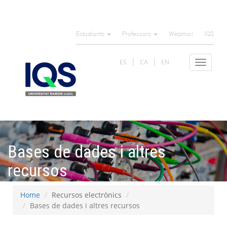
Skip
to
Estudiants
Professors
Webmail
IQS
main
content
ES
CA
EN
Toggle
navigat
Bases de dades i altres
recursos
Home
Recursos electrònics
Bases de dades i altres recursos