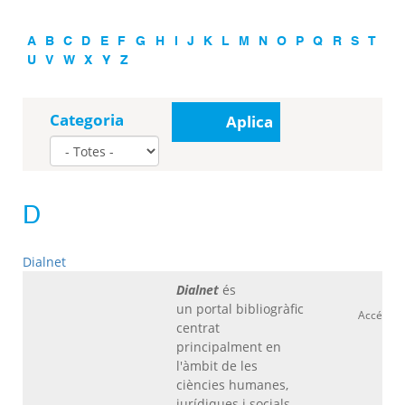
A
B
C
D
E
F
G
H
I
J
K
L
M
N
O
P
Q
R
S
T
U
V
W
X
Y
Z
Categoria
Aplica
D
Dialnet
Dialnet
és
un portal bibliogràfic
Accés ob
centrat
principalment en
l'àmbit de les
ciències humanes,
jurídiques i socials.