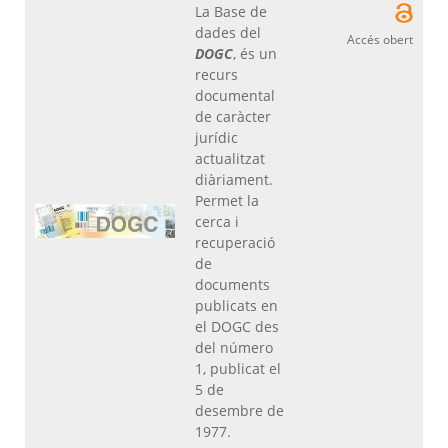
La Base de
dades del
Accés obert
DOGC
, és un
recurs
documental
de caràcter
jurídic
actualitzat
diàriament.
Permet la
cerca i
recuperació
de
documents
publicats en
el DOGC des
del número
1, publicat el
5 de
desembre de
1977.