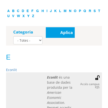
A
B
C
D
E
F
G
H
I
J
K
L
M
N
O
P
Q
R
S
T
U
V
W
X
Y
Z
Categoria
Aplica
E
Econlit
Econlit
és una
base de dades
Accés campus
produïda per la
IQS
American
Economic
Association
.
Permet accedir