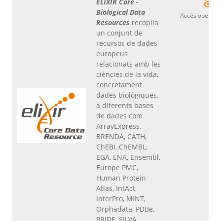
ELIXIR Core -
Biological Data
Accés obert
Resources
recopila
un conjunt de
recursos de dades
europeus
relacionats amb les
ciències de la vida,
concretament
dades biològiques,
a diferents bases
de dades com
ArrayExpress,
BRENDA, CATH,
ChEBI, ChEMBL,
EGA, ENA, Ensembl,
Europe PMC,
Human Protein
Atlas, IntAct,
InterPro, MINT,
Orphadata, PDBe,
PRIDE, SILVA,