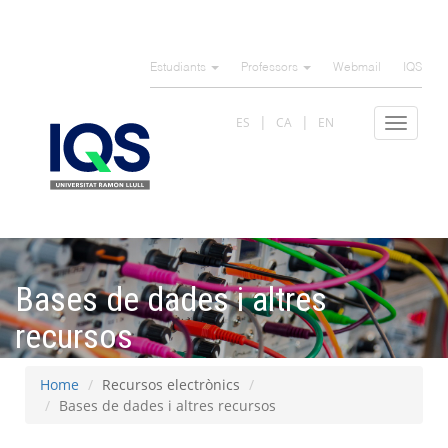
Skip
to
Estudiants
Professors
Webmail
IQS
main
content
ES
CA
EN
Toggle
navigat
Bases de dades i altres
recursos
Home
Recursos electrònics
Bases de dades i altres recursos