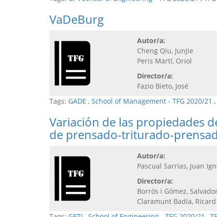
VaDeBurg
Autor/a:
Cheng Qiu, JunJie
Peris Martí, Oriol
Director/a:
Fazio Bieto, José
Tags:
GADE
,
School of Management - TFG 2020/21
Variación de las propiedades de
de prensado-triturado-prensado
Autor/a:
Pascual Sarrias, Juan Ign
Director/a:
Borrós i Gómez, Salvado
Claramunt Badia, Ricard
Tags:
GETI
,
School of Engineering - TFG 2020/21
,
T