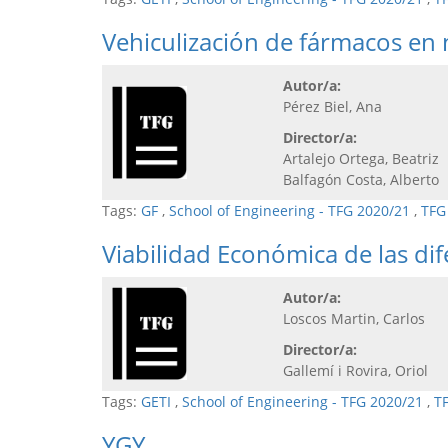
Vehiculización de fármacos en
Autor/a:
Pérez Biel, Ana
Director/a:
Artalejo Ortega, Beatriz
Balfagón Costa, Alberto
Tags:
GF
,
School of Engineering - TFG 2020/21
,
TFG
Viabilidad Económica de las di
Autor/a:
Loscos Martin, Carlos
Director/a:
Gallemí i Rovira, Oriol
Tags:
GETI
,
School of Engineering - TFG 2020/21
,
T
YGY