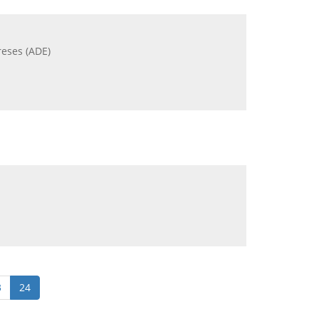
reses (ADE)
3
24