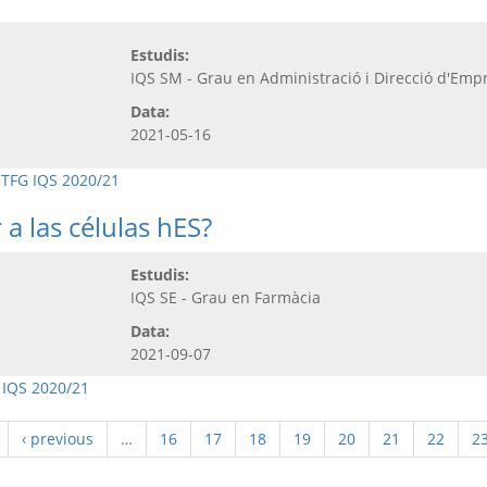
Estudis:
IQS SM - Grau en Administració i Direcció d'Emp
Data:
2021-05-16
,
TFG IQS 2020/21
 a las células hES?
Estudis:
IQS SE - Grau en Farmàcia
Data:
2021-09-07
 IQS 2020/21
‹ previous
…
16
17
18
19
20
21
22
2