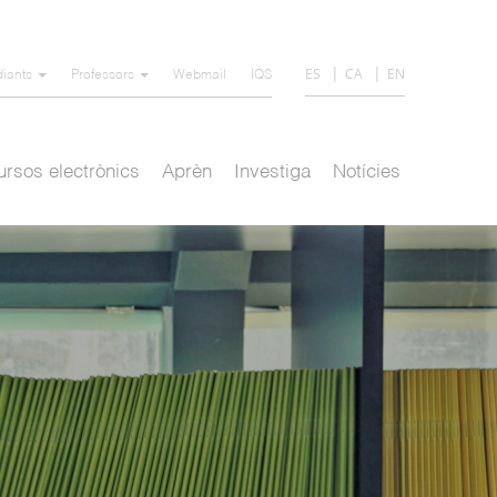
ES
CA
EN
diants
Professors
Webmail
IQS
rsos electrònics
Aprèn
Investiga
Notícies