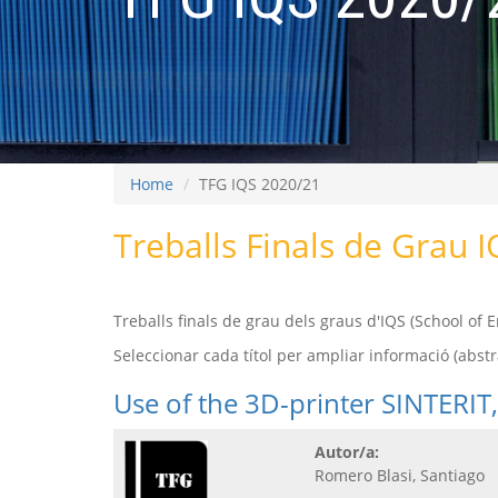
Home
TFG IQS 2020/21
Treballs Finals de Grau I
Treballs finals de grau dels graus d'IQS (School o
Seleccionar cada títol per ampliar informació (abstrac
Use of the 3D-printer SINTERIT,
Autor/a:
Romero Blasi, Santiago