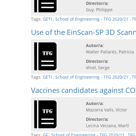
Director/a:
Guy, Philippe
Tags:
GETI
,
School of Engineering - TFG 2020/21
,
T
Use of the EinScan-SP 3D Scann
Autor/a:
Walter Pallarés, Patricia
Director/a:
Vinel, Serge
Tags:
GETI
,
School of Engineering - TFG 2020/21
,
T
Vaccines candidates against C
Autor/a:
Mazorra Valls, Víctor
Director/a:
Lecina Veciana, Martí
Tags:
GF
,
School of Engineering - TFG 2020/21
,
TFG