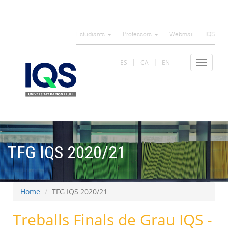
Skip
to
Estudiants
Professors
Webmail
IQS
main
content
ES
CA
EN
Toggle
navigat
TFG IQS 2020/21
Home
TFG IQS 2020/21
Treballs Finals de Grau IQS -