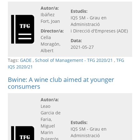
Autor/a:
Estudis:
Ibáñez
IQS SM - Grau en
Fort, Joan
Administració
Director/a:
i Direcció d'Empreses (ADE)
Cella
Data:
Moragón,
2021-05-27
Albert
Tags:
GADE
,
School of Management - TFG 2020/21
,
TFG
IQS 2020/21
Bwine: A wine club aimed at younger
consumers
Autor/a:
Leao
Garcia de
Faria,
Estudis:
Miguel
IQS SM - Grau en
Marin
Administració
Puiggròs