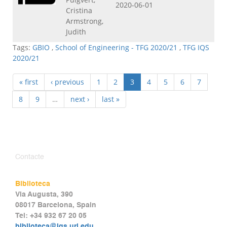
2020-06-01
Cristina
Armstrong,
Judith
Tags:
GBIO
,
School of Engineering - TFG 2020/21
,
TFG IQS
2020/21
« first
‹ previous
1
2
3
4
5
6
7
8
9
…
next ›
last »
Contacte
Biblioteca
Via Augusta, 390
08017 Barcelona, Spain
Tel: +34 932 67 20 05
biblioteca@iqs.url.edu