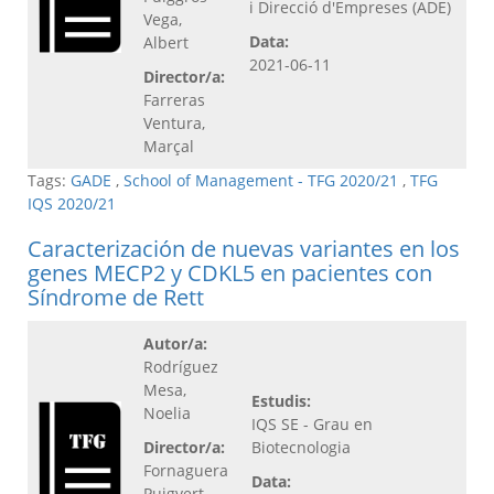
i Direcció d'Empreses (ADE)
Vega,
Data:
Albert
2021-06-11
Director/a:
Farreras
Ventura,
Marçal
Tags:
GADE
,
School of Management - TFG 2020/21
,
TFG
IQS 2020/21
Caracterización de nuevas variantes en los
genes MECP2 y CDKL5 en pacientes con
Síndrome de Rett
Autor/a:
Rodríguez
Mesa,
Estudis:
Noelia
IQS SE - Grau en
Director/a:
Biotecnologia
Fornaguera
Data:
Puigvert,