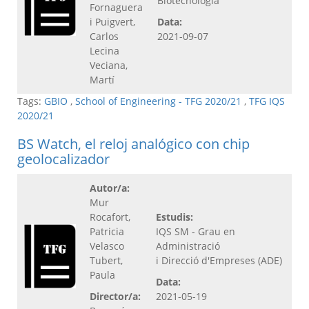
Biotecnologia
Fornaguera
i Puigvert,
Data:
Carlos
2021-09-07
Lecina
Veciana,
Martí
Tags:
GBIO
,
School of Engineering - TFG 2020/21
,
TFG IQS
2020/21
BS Watch, el reloj analógico con chip
geolocalizador
Autor/a:
Mur
Rocafort,
Estudis:
Patricia
IQS SM - Grau en
Velasco
Administració
Tubert,
i Direcció d'Empreses (ADE)
Paula
Data:
Director/a:
2021-05-19