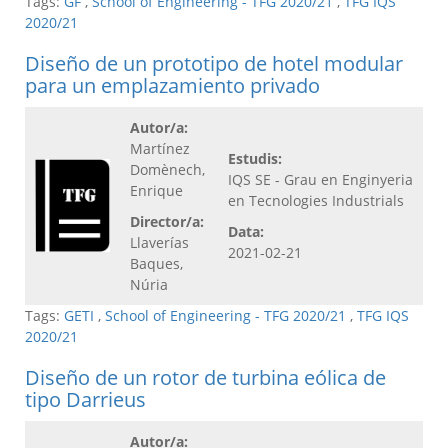
Tags:
GF
,
School of Engineering - TFG 2020/21
,
TFG IQS
2020/21
Diseño de un prototipo de hotel modular
para un emplazamiento privado
Autor/a:
Martínez
Estudis:
Domènech,
IQS SE - Grau en Enginyeria
Enrique
en Tecnologies Industrials
Director/a:
Data:
Llaverías
2021-02-21
Baques,
Núria
Tags:
GETI
,
School of Engineering - TFG 2020/21
,
TFG IQS
2020/21
Diseño de un rotor de turbina eólica de
tipo Darrieus
Autor/a: