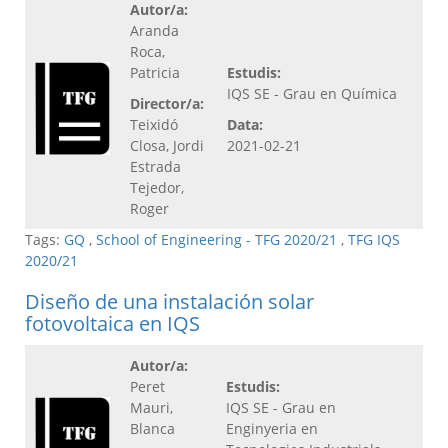
Autor/a:
Aranda
Roca,
Patricia
Estudis:
IQS SE - Grau en Química
Director/a:
Teixidó
Data:
Closa, Jordi
2021-02-21
Estrada
Tejedor,
Roger
Tags:
GQ
,
School of Engineering - TFG 2020/21
,
TFG IQS
2020/21
Diseño de una instalación solar
fotovoltaica en IQS
Autor/a:
Peret
Estudis:
Mauri,
IQS SE - Grau en
Blanca
Enginyeria en