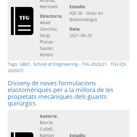
Alcaraz,
Meritxell
Estudis:
IQS SE - Grau en
Director/a:
Biotecnologia
Abad
Sánchez,
Data:
Sergi
2021-06-20
Planas
Sauter,
Antoni
Tags:
GBIO
,
School of Engineering - TFG 2020/21
,
TFG IQS
2020/21
Disseny de noves formulacions
elastomèriques per a la millora de les
propietats mecàniques dels guants
quirúrgics
Autor/a:
Borrós
Cullell,
Ramon
Estudis: