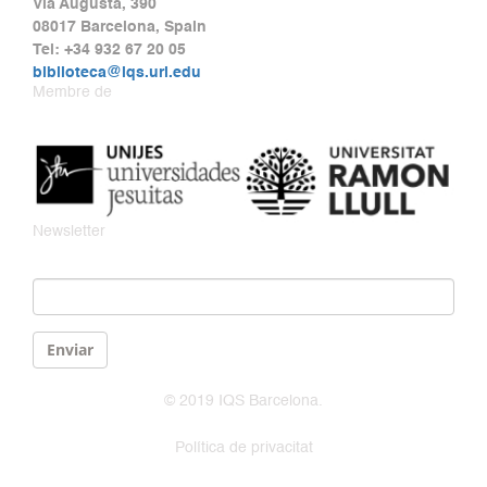
Via Augusta, 390
08017 Barcelona, Spain
Tel: +34 932 67 20 05
biblioteca@iqs.url.edu
Membre de
Newsletter
Email
*
Enviar
© 2019 IQS Barcelona.
Política de privacitat