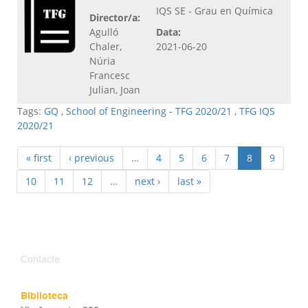
IQS SE - Grau en Química
Director/a:
Agulló
Data:
Chaler,
2021-06-20
Núria
Francesc
Julian, Joan
Tags:
GQ
,
School of Engineering - TFG 2020/21
,
TFG IQS
2020/21
« first
‹ previous
…
4
5
6
7
8
9
10
11
12
…
next ›
last »
Contacte
Biblioteca